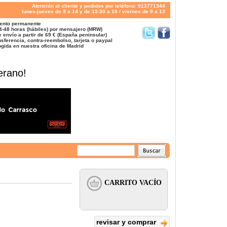
Atención al cliente y pedidos por teléfono: 913771344
lunes-jueves de 9 a 14 y de 15:30 a 18 / viernes de 9 a 13
ento permanente
4-48 horas (hábiles) por mensajero (MRW)
 envío a partir de 69 € (España peninsular)
sferencia, contra-reembolso, tarjeta o paypal
gida en nuestra oficina de Madrid
erano!
revisar y comprar