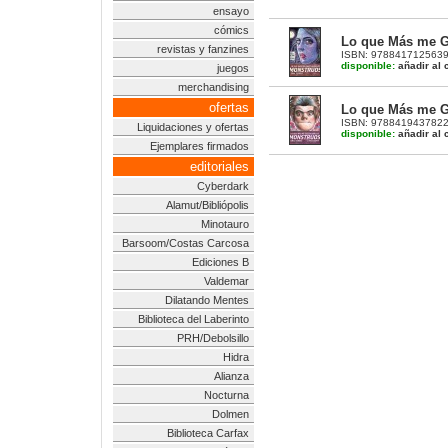
ensayo
cómics
Lo que Más me G
revistas y fanzines
ISBN: 9788417125639 |
disponible:
añadir al c
juegos
merchandising
ofertas
Lo que Más me G
ISBN: 9788419437822 |
Liquidaciones y ofertas
disponible:
añadir al c
Ejemplares firmados
editoriales
Cyberdark
Alamut/Bibliópolis
Minotauro
Barsoom/Costas Carcosa
Ediciones B
Valdemar
Dilatando Mentes
Biblioteca del Laberinto
PRH/Debolsillo
Hidra
Alianza
Nocturna
Dolmen
Biblioteca Carfax