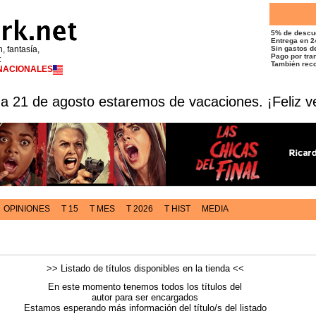
5% de descu
Entrega en 2
n, fantasía,
Sin gastos de
Pago por tran
t
También reco
RNACIONALES
 a 21 de agosto estaremos de vacaciones. ¡Feliz v
OPINIONES
T 15
T MES
T 2026
T HIST
MEDIA
>> Listado de títulos disponibles en la tienda <<
En este momento tenemos todos los títulos del
autor para ser encargados
Estamos esperando más información del título/s del listado