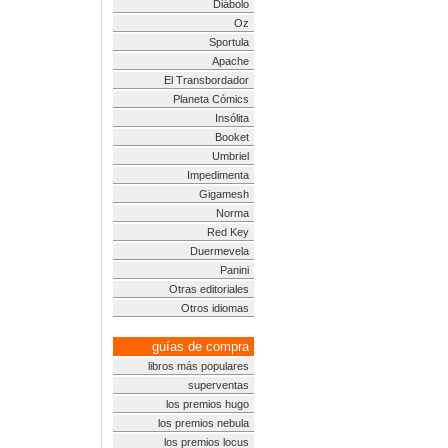
Diábolo
Oz
Sportula
Apache
El Transbordador
Planeta Cómics
Insólita
Booket
Umbriel
Impedimenta
Gigamesh
Norma
Red Key
Duermevela
Panini
Otras editoriales
Otros idiomas
guías de compra
libros más populares
superventas
los premios hugo
los premios nebula
los premios locus