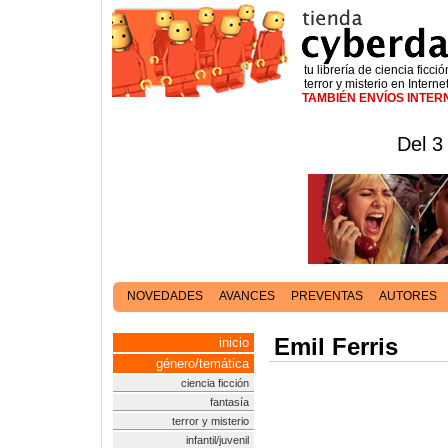
tu librería de ciencia ficció
terror y misterio en Interne
TAMBIÉN ENVÍOS INTE
Del 3
NOVEDADES
AVANCES
PREVENTAS
AUTORES
Emil Ferris
inicio
género/temática
ciencia ficción
fantasía
terror y misterio
infantil/juvenil