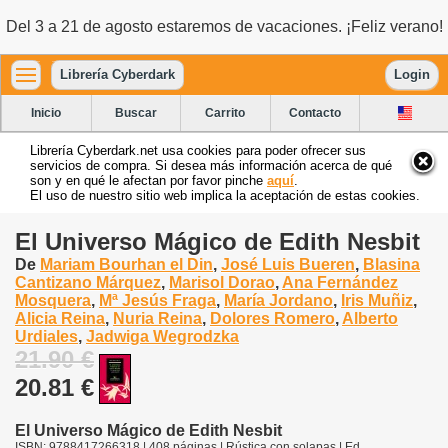
Del 3 a 21 de agosto estaremos de vacaciones. ¡Feliz verano!
Librería Cyberdark
Login
Inicio
Buscar
Carrito
Contacto
Librería Cyberdark.net usa cookies para poder ofrecer sus
servicios de compra. Si desea más información acerca de qué
son y en qué le afectan por favor pinche
aquí
.
El uso de nuestro sitio web implica la aceptación de estas cookies.
El Universo Mágico de Edith Nesbit
De
Mariam Bourhan el Din
,
José Luis Bueren
,
Blasina
Cantizano Márquez
,
Marisol Dorao
,
Ana Fernández
Mosquera
,
Mª Jesús Fraga
,
María Jordano
,
Iris Muñiz
,
Alicia Reina
,
Nuria Reina
,
Dolores Romero
,
Alberto
Urdiales
,
Jadwiga Wegrodzka
21.90 €
20.81 €
El Universo Mágico de Edith Nesbit
ISBN: 9788417266318 | 408 páginas | Rústica con solapas | Ed.