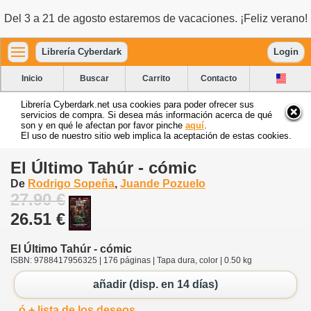
Del 3 a 21 de agosto estaremos de vacaciones. ¡Feliz verano!
Librería Cyberdark
Login
Inicio
Buscar
Carrito
Contacto
Librería Cyberdark.net usa cookies para poder ofrecer sus
servicios de compra. Si desea más información acerca de qué
son y en qué le afectan por favor pinche
aquí
.
El uso de nuestro sitio web implica la aceptación de estas cookies.
El Último Tahúr - cómic
De
Rodrigo Sopeña
,
Juande Pozuelo
27.90 €
26.51 €
El Último Tahúr - cómic
ISBN: 9788417956325 | 176 páginas | Tapa dura, color | 0.50 kg
añadir (disp. en 14 días)
ó + lista de los deseos