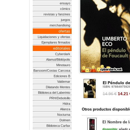
ensayo
cómics
revistas y fanzines
juegos
merchandising
ofertas
Liquidaciones y ofertas
Ejemplares firmados
editoriales
Cyberdark
Alamut/Bibliópolis
Minotauro
Barsoom/Costas Carcosa
Ediciones B
Valdemar
El Péndulo d
ISBN:
9788497592
Dilatando Mentes
Biblioteca del Laberinto
14.96 €
14.21
PRH/Debolsillo
Hidra
Otros productos disponibl
Alianza
Nocturna
Dolmen
El Nombre de l
Biblioteca Carfax
disponible:
añadir a