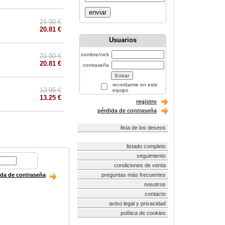
enviar
21.90 €
20.81 €
Usuarios
nombre/nick
21.90 €
20.81 €
contraseña
recordarme en este
13.95 €
equipo
13.25 €
registro
pérdida de contraseña
lista de los deseos
listado completo
seguimiento
condiciones de venta
ida de contraseña
preguntas más frecuentes
nosotros
contacto
aviso legal y privacidad
política de cookies