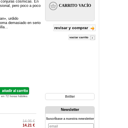
s conjuras cósmicas. En
sional, pero poco a poco
lan», urdido
 toma demasiado en serio
la...
revisar y comprar
vaciar carrito
 en 72 horas hábiles
thriller
Newsletter
Suscríbase a nuestra newsletter
14.96 €
14.21 €