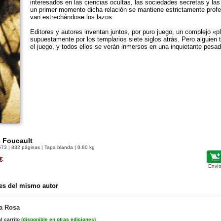
interesados en las ciencias ocultas, las sociedades secretas y la
un primer momento dicha relación se mantiene estrictamente profe
van estrechándose los lazos.
Editores y autores inventan juntos, por puro juego, un complejo «p
supuestamente por los templarios siete siglos atrás. Pero alguien
el juego, y todos ellos se verán inmersos en una inquietante pesadil
e Foucault
673
| 832 páginas | Tapa blanda | 0.80 kg
€
Envío
es del mismo autor
a Rosa
l carrito
(
disponible en otras ediciones
)