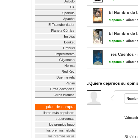
Diábolo
Oz
El Nombre de la
Sportula
Apache
disponible:
añadir a
El Transbordador
Planeta Cómics
El Nombre de la
Insólita
disponible:
añadir a
Booket
Umbriel
Impedimenta
Tres Cuentos - 
Gigamesh
disponible:
añadir a
Norma
Red Key
Duermevela
¿Quiere dejarnos su opini
Panini
Otras editoriales
Otros idiomas
Nombr
guías de compra
libros más populares
Valoraci
superventas
los premios hugo
los premios nebula
los premios locus
Si sólo