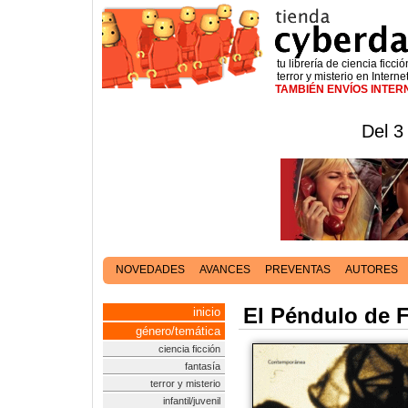
tu librería de ciencia ficció
terror y misterio en Interne
TAMBIÉN ENVÍOS INTE
Del 3
NOVEDADES
AVANCES
PREVENTAS
AUTORES
El Péndulo de 
inicio
género/temática
ciencia ficción
fantasía
terror y misterio
infantil/juvenil