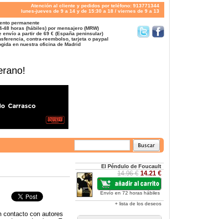
Atención al cliente y pedidos por teléfono: 913771344
lunes-jueves de 9 a 14 y de 15:30 a 18 / viernes de 9 a 13
ento permanente
4-48 horas (hábiles) por mensajero (MRW)
 envío a partir de 69 € (España peninsular)
sferencia, contra-reembolso, tarjeta o paypal
gida en nuestra oficina de Madrid
erano!
El Péndulo de Foucault
14.96 €
14.21 €
Envío en 72 horas hábiles
+ lista de los deseos
en contacto con autores