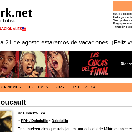
5% de descu
Entrega en 2
n, fantasía,
Sin gastos de
Pago por tran
t
También reco
RNACIONALES
 a 21 de agosto estaremos de vacaciones. ¡Feliz v
OPINIONES
T 15
T MES
T 2026
T HIST
MEDIA
Foucault
de
Umberto Eco
>
PRH / Debolsillo
>
Debolsillo
Tres intelectuales que trabajan en una editorial de Milán establec