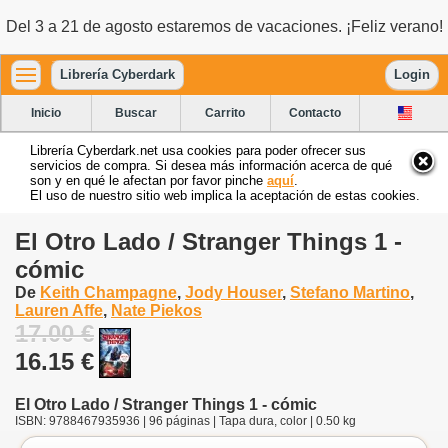
Del 3 a 21 de agosto estaremos de vacaciones. ¡Feliz verano!
Librería Cyberdark
Login
Inicio
Buscar
Carrito
Contacto
Librería Cyberdark.net usa cookies para poder ofrecer sus
servicios de compra. Si desea más información acerca de qué
son y en qué le afectan por favor pinche
aquí
.
El uso de nuestro sitio web implica la aceptación de estas cookies.
El Otro Lado / Stranger Things 1 -
cómic
De
Keith Champagne
,
Jody Houser
,
Stefano Martino
,
Lauren Affe
,
Nate Piekos
17.00 €
16.15 €
El Otro Lado / Stranger Things 1 - cómic
ISBN: 9788467935936 | 96 páginas | Tapa dura, color | 0.50 kg