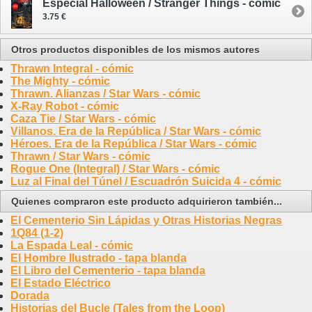
Especial Halloween / Stranger Things - cómic
3.75 €
Otros productos disponibles de los mismos autores
Thrawn Integral - cómic
The Mighty - cómic
Thrawn. Alianzas / Star Wars - cómic
X-Ray Robot - cómic
Caza Tie / Star Wars - cómic
Villanos. Era de la República / Star Wars - cómic
Héroes. Era de la República / Star Wars - cómic
Thrawn / Star Wars - cómic
Rogue One (Integral) / Star Wars - cómic
Luz al Final del Túnel / Escuadrón Suicida 4 - cómic
Quienes compraron este producto adquirieron también...
El Cementerio Sin Lápidas y Otras Historias Negras
1Q84 (1-2)
La Espada Leal - cómic
El Hombre Ilustrado - tapa blanda
El Libro del Cementerio - tapa blanda
El Estado Eléctrico
Dorada
Historias del Bucle (Tales from the Loop)