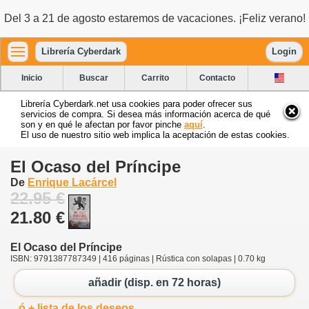
Del 3 a 21 de agosto estaremos de vacaciones. ¡Feliz verano!
Librería Cyberdark
Login
Inicio
Buscar
Carrito
Contacto
Librería Cyberdark.net usa cookies para poder ofrecer sus
servicios de compra. Si desea más información acerca de qué
son y en qué le afectan por favor pinche
aquí
.
El uso de nuestro sitio web implica la aceptación de estas cookies.
El Ocaso del Príncipe
De
Enrique Lacárcel
22.95 €
21.80 €
El Ocaso del Príncipe
ISBN: 9791387787349 | 416 páginas | Rústica con solapas | 0.70 kg
añadir (disp. en 72 horas)
ó + lista de los deseos