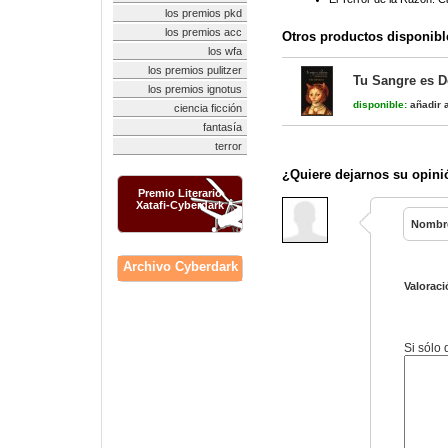
los premios pkd
los premios acc
Otros productos disponibl
los wfa
los premios pulitzer
Tu Sangre es D
los premios ignotus
disponible:
añadir a
ciencia ficción
fantasía
terror
¿Quiere dejarnos su opini
Premio Literario
Xatafi-Cyberdark
Nombr
Archivo Cyberdark
Valoraci
Si sólo