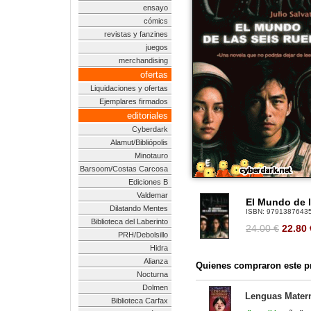
ensayo
cómics
revistas y fanzines
juegos
merchandising
ofertas
Liquidaciones y ofertas
Ejemplares firmados
editoriales
Cyberdark
Alamut/Bibliópolis
Minotauro
Barsoom/Costas Carcosa
Ediciones B
Valdemar
El Mundo de 
Dilatando Mentes
ISBN:
9791387643
Biblioteca del Laberinto
24.00 €
22.80
PRH/Debolsillo
Hidra
Alianza
Quienes compraron este pr
Nocturna
Dolmen
Lenguas Matern
Biblioteca Carfax