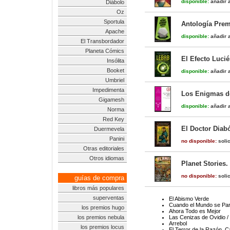
disponible:
añadir a
Diábolo
Oz
Sportula
Antología Prem
Apache
disponible:
añadir a
El Transbordador
Planeta Cómics
El Efecto Lucié
Insólita
Booket
disponible:
añadir a
Umbriel
Impedimenta
Los Enigmas de
Gigamesh
disponible:
añadir a
Norma
Red Key
El Doctor Diabó
Duermevela
Panini
no disponible:
solic
Otras editoriales
Otros idiomas
Planet Stories.
no disponible:
solic
guías de compra
libros más populares
superventas
El Abismo Verde
Cuando el Mundo se Par
los premios hugo
Ahora Todo es Mejor
los premios nebula
Las Cenizas de Ovidio /
Arrebol
los premios locus
El Terror de la Razón. C