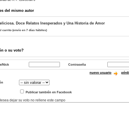
es del mismo autor
eliciosa. Doce Relatos Inesperados y Una Historia de Amor
l carrito
(envío en 7 días hábiles)
ón o su voto?
e/Nick
Contraseña
nuevo usuario
pérd
ón
Publicar también en Facebook
 desea dejar su voto no rellene este campo