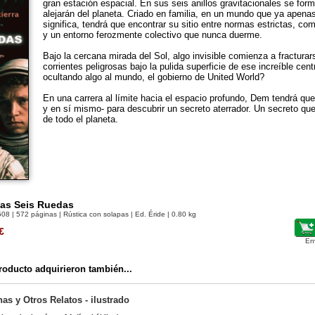
gran estación espacial. En sus seis anillos gravitacionales se for
alejarán del planeta. Criado en familia, en un mundo que ya apena
significa, tendrá que encontrar su sitio entre normas estrictas, c
y un entorno ferozmente colectivo que nunca duerme.
Bajo la cercana mirada del Sol, algo invisible comienza a fracturar
corrientes peligrosas bajo la pulida superficie de ese increíble ce
ocultando algo al mundo, el gobierno de United World?
En una carrera al límite hacia el espacio profundo, Dem tendrá que
y en sí mismo- para descubrir un secreto aterrador. Un secreto que
de todo el planeta.
las Seis Ruedas
508
| 572 páginas | Rústica con solapas | Ed. Éride | 0.80 kg
€
En
oducto adquirieron también...
as y Otros Relatos - ilustrado