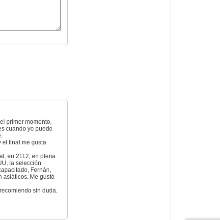
e el primer momento,
 es cuando yo puedo
.
el final me gusta
al, en 2112, en plena
U, la selección
scapacitado, Fernán,
n asiáticos. Me gustó
 recomiendo sin duda.