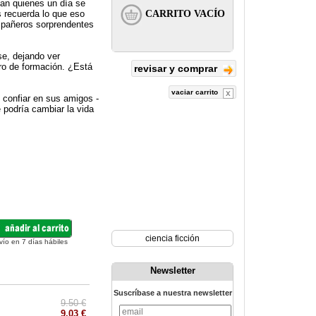
man quienes un día se
s recuerda lo que eso
ompañeros sorprendentes
se, dejando ver
ntro de formación. ¿Está
revisar y comprar
vaciar carrito
 confiar en sus amigos -
 podría cambiar la vida
ciencia ficción
vío en 7 días hábiles
Newsletter
Suscríbase a nuestra newsletter
9.50 €
9.03 €