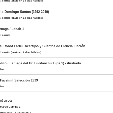
l carrito
(envío en 14 días hábiles)
io Domingo Santos (1992-2019)
l carrito
(envío en 14 días hábiles)
rnaga / Lebab 1
l carrito
l Robot Farfel. Acertijos y Cuentos de Ciencia Ficción
l carrito
(envío en 7 días hábiles)
lico / La Saga del Dr. Fu-Manchú 1 (de 5) - ilustrado
itar
 Facsímil Selección 1939
itar
tió en Dos
 Marco Corvino 1
artas de H. P. Lovecraft 3