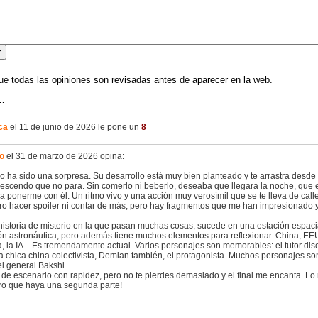
ue todas las opiniones son revisadas antes de aparecer en la web.
..
ca
el 11 de junio de 2026 le pone un
8
o
el 31 de marzo de 2026 opina:
ro ha sido una sorpresa. Su desarrollo está muy bien planteado y te arrastra desd
rescendo que no para. Sin comerlo ni beberlo, deseaba que llegara la noche, que
ra ponerme con él. Un ritmo vivo y una acción muy verosímil que se te lleva de calle
ro hacer spoiler ni contar de más, pero hay fragmentos que me han impresionado y 
historia de misterio en la que pasan muchas cosas, sucede en una estación espaci
ón astronáutica, pero además tiene muchos elementos para reflexionar. China, EEU
, la IA... Es tremendamente actual. Varios personajes son memorables: el tutor di
la chica china colectivista, Demian también, el protagonista. Muchos personajes so
l general Bakshi.
de escenario con rapidez, pero no te pierdes demasiado y el final me encanta. Lo
ro que haya una segunda parte!