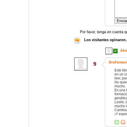
Por favor, tenga en cuenta q
Los visitantes opinaron.
Áfri
BruFantasi
9
Este lib
en un c
leer, pa
No quie
mucho.
Es una 
formaci
genética
Leslie, 
mucho e
Cambia 
¡Y espe