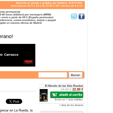
Atención al cliente y pedidos por teléfono: 913771344
lunes-jueves de 9 a 14 y de 15:30 a 18 / viernes de 9 a 13
ento permanente
4-48 horas (hábiles) por mensajero (MRW)
 envío a partir de 69 € (España peninsular)
sferencia, contra-reembolso, tarjeta o paypal
gida en nuestra oficina de Madrid
erano!
El Mundo de las Seis Ruedas
24.00 €
22.80 €
Envío en 7 días hábiles
+ lista de los deseos
gresar en La Rueda, la