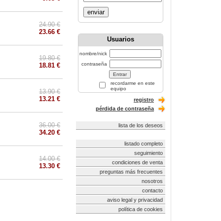
enviar
24.90 €
23.66 €
Usuarios
nombre/nick
19.80 €
contraseña
18.81 €
recordarme en este
equipo
13.90 €
13.21 €
registro
pérdida de contraseña
36.00 €
lista de los deseos
34.20 €
listado completo
seguimiento
14.00 €
condiciones de venta
13.30 €
preguntas más frecuentes
nosotros
contacto
aviso legal y privacidad
política de cookies