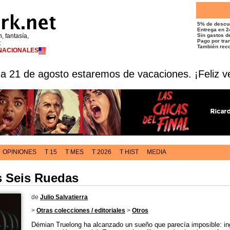
5% de descu
Entrega en 2
n, fantasía,
Sin gastos de
Pago por tran
t
También reco
RNACIONALES
 a 21 de agosto estaremos de vacaciones. ¡Feliz v
OPINIONES
T 15
T MES
T 2026
T HIST
MEDIA
s Seis Ruedas
de
Julio Salvatierra
>
Otras colecciones / editoriales
>
Otros
Démian Truelong ha alcanzado un sueño que parecía imposible: in