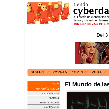
tu librería de ciencia ficció
terror y misterio en Interne
TAMBIÉN ENVÍOS INTE
Del 3
NOVEDADES
AVANCES
PREVENTAS
AUTORES
El Mundo de la
inicio
género/temática
ciencia ficción
fantasía
terror y misterio
infantil/juvenil