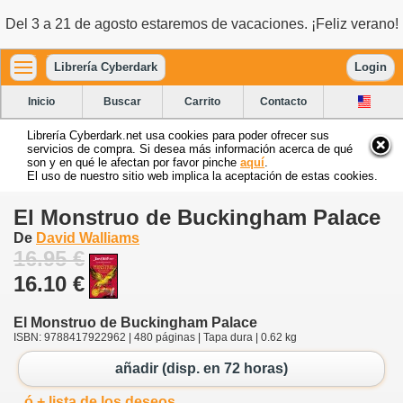
Del 3 a 21 de agosto estaremos de vacaciones. ¡Feliz verano!
Librería Cyberdark
Login
Inicio
Buscar
Carrito
Contacto
Librería Cyberdark.net usa cookies para poder ofrecer sus
servicios de compra. Si desea más información acerca de qué
son y en qué le afectan por favor pinche
aquí
.
El uso de nuestro sitio web implica la aceptación de estas cookies.
El Monstruo de Buckingham Palace
De
David Walliams
16.95 €
16.10 €
El Monstruo de Buckingham Palace
ISBN: 9788417922962 | 480 páginas | Tapa dura | 0.62 kg
añadir (disp. en 72 horas)
ó + lista de los deseos