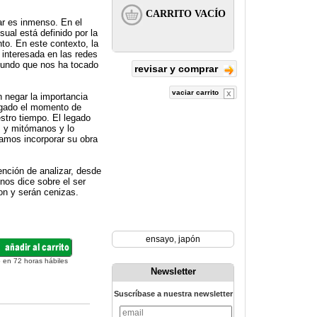
ar es inmenso. En el
sual está definido por la
o. En este contexto, la
 interesada en las redes
mundo que nos ha tocado
revisar y comprar
vaciar carrito
n negar la importancia
legado el momento de
stro tiempo. El legado
s y mitómanos y lo
damos incorporar su obra
tención de analizar, desde
nos dice sobre el ser
son y serán cenizas.
ensayo
,
japón
 en 72 horas hábiles
Newsletter
Suscríbase a nuestra newsletter