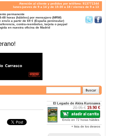
Atención al cliente y pedidos por teléfono: 913771344
lunes-jueves de 9 a 14 y de 15:30 a 18 / viernes de 9 a 13
ento permanente
4-48 horas (hábiles) por mensajero (MRW)
 envío a partir de 69 € (España peninsular)
sferencia, contra-reembolso, tarjeta o paypal
gida en nuestra oficina de Madrid
erano!
El Legado de Akira Kurosawa
20.95 €
19.90 €
Envío en 72 horas hábiles
+ lista de los deseos