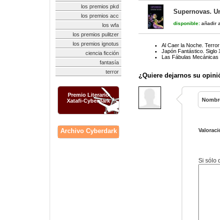
los premios pkd
Supernovas. Un
los premios acc
disponible:
añadir a
los wfa
los premios pulitzer
los premios ignotus
Al Caer la Noche. Terro
Japón Fantástico. Siglo 
ciencia ficción
Las Fábulas Mecánicas d
fantasía
terror
¿Quiere dejarnos su opini
Premio Literario
Nombr
Xatafi-Cyberdark
Archivo Cyberdark
Valoraci
Si sólo