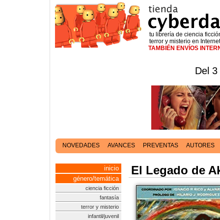
tu librería de ciencia ficció
terror y misterio en Interne
TAMBIÉN ENVÍOS INTE
Del 3
NOVEDADES
AVANCES
PREVENTAS
AUTORES
El Legado de A
inicio
género/temática
ciencia ficción
fantasía
terror y misterio
infantil/juvenil