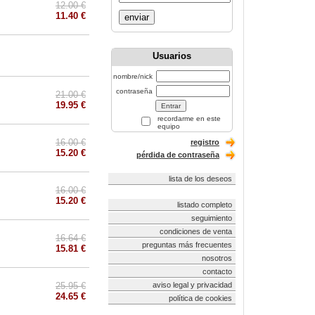
12.00 €
11.40 €
enviar
Usuarios
nombre/nick
contraseña
21.00 €
19.95 €
recordarme en este
equipo
16.00 €
registro
15.20 €
pérdida de contraseña
lista de los deseos
16.00 €
15.20 €
listado completo
seguimiento
condiciones de venta
16.64 €
preguntas más frecuentes
15.81 €
nosotros
contacto
25.95 €
aviso legal y privacidad
24.65 €
política de cookies