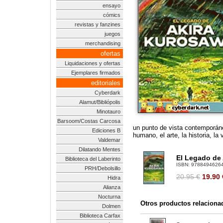
ensayo
cómics
revistas y fanzines
juegos
merchandising
ofertas
Liquidaciones y ofertas
Ejemplares firmados
editoriales
Cyberdark
Alamut/Bibliópolis
Minotauro
Barsoom/Costas Carcosa
un punto de vista contemporáne
Ediciones B
humano, el arte, la historia, l
Valdemar
Dilatando Mentes
El Legado de
Biblioteca del Laberinto
ISBN:
9788494626
PRH/Debolsillo
20.95 €
19.90
Hidra
Alianza
Nocturna
Otros productos relaciona
Dolmen
Biblioteca Carfax