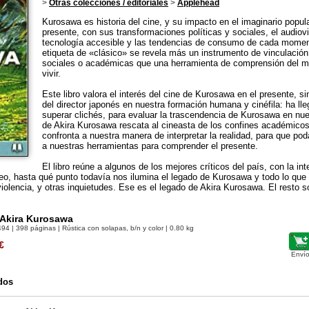
>
Otras colecciones / editoriales
>
Applehead
Kurosawa es historia del cine, y su impacto en el imaginario popul
presente, con sus transformaciones políticas y sociales, el audiovi
tecnología accesible y las tendencias de consumo de cada moment
etiqueta de «clásico» se revela más un instrumento de vinculación
sociales o académicas que una herramienta de comprensión del 
vivir.
Este libro valora el interés del cine de Kurosawa en el presente, si
del director japonés en nuestra formación humana y cinéfila: ha l
superar clichés, para evaluar la trascendencia de Kurosawa en nue
de Akira Kurosawa rescata al cineasta de los confines académico
confronta a nuestra manera de interpretar la realidad, para que po
a nuestras herramientas para comprender el presente.
El libro reúne a algunos de los mejores críticos del país, con la in
o, hasta qué punto todavía nos ilumina el legado de Kurosawa y todo lo que 
a violencia, y otras inquietudes. Ese es el legado de Akira Kurosawa. El resto 
 Akira Kurosawa
494
| 398 páginas | Rústica con solapas, b/n y color | 0.80 kg
€
Envío
dos