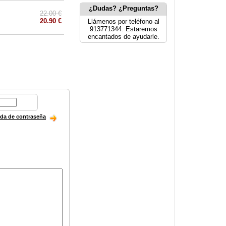
¿Dudas? ¿Preguntas?
22.00 €
20.90 €
Llámenos por teléfono al
913771344. Estaremos
encantados de ayudarle.
ida de contraseña