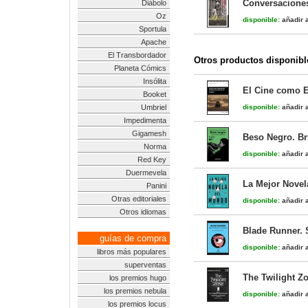
Conversacione
Diábolo
Oz
disponible:
añadir a
Sportula
Apache
El Transbordador
Otros productos disponibl
Planeta Cómics
Insólita
El Cine como E
Booket
Umbriel
disponible:
añadir a
Impedimenta
Gigamesh
Beso Negro. Br
Norma
disponible:
añadir a
Red Key
Duermevela
La Mejor Novel
Panini
Otras editoriales
disponible:
añadir a
Otros idiomas
Blade Runner.
guías de compra
disponible:
añadir a
libros más populares
superventas
The Twilight Z
los premios hugo
los premios nebula
disponible:
añadir a
los premios locus