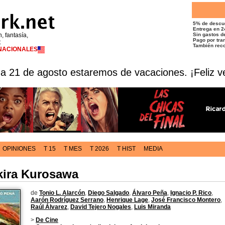
5% de descu
Entrega en 2
n, fantasía,
Sin gastos de
Pago por tran
t
También reco
RNACIONALES
 a 21 de agosto estaremos de vacaciones. ¡Feliz v
OPINIONES
T 15
T MES
T 2026
T HIST
MEDIA
kira Kurosawa
de
Tonio L. Alarcón
,
Diego Salgado
,
Álvaro Peña
,
Ignacio P. Rico
,
Aarón Rodríguez Serrano
,
Henrique Lage
,
José Francisco Montero
,
Raúl Álvarez
,
David Tejero Nogales
,
Luis Miranda
>
De Cine