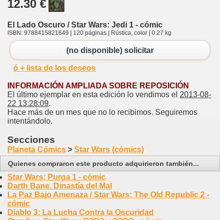
12.30 €
El Lado Oscuro / Star Wars: Jedi 1 - cómic
ISBN: 9788415821649 | 120 páginas | Rústica, color | 0.27 kg
(no disponible) solicitar
ó + lista de los deseos
INFORMACIÓN AMPLIADA SOBRE REPOSICIÓN
El último ejemplar en esta edición lo vendimos el
2013-08-
22 13:28:09
.
Hace más de un mes que no lo recibimos. Seguiremos
intentándolo.
Secciones
Planeta Cómics
>
Star Wars (cómics)
Quienes compraron este producto adquirieron también...
Star Wars: Purga 1 - cómic
Darth Bane. Dinastía del Mal
La Paz Bajo Amenaza / Star Wars: The Old Republic 2 -
cómic
Diablo 3: La Lucha Contra la Oscuridad