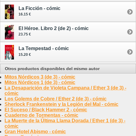
La Ficción - cómic
16.15 €
El Héroe. Libro 2 (de 2) - cómic
23.75 €
La Tempestad - cómic
15.20 €
Otros productos disponibles del mismo autor
Mitos Nórdicos 3 (de 3) - cómic
Mitos Nórdicos 1 (de 3) - cómic
La Desaparición de Violeta Campana / Ether 3 (de 3) -
cómic
Los Golems de Cobre / Ether 2 (de 3) - cómic
Sherlock Frankenstein y la Legión del Mal - cómic
El Suceso / Black Hammer 2 - cómic
Cuaderno de Tormentas - cómic
La Muerte de la Última Llama Dorada / Ether 1 (de 3) -
cómic
Gran Hotel Abismo - cómic