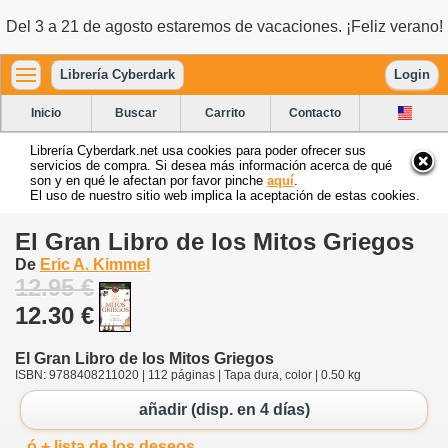
Del 3 a 21 de agosto estaremos de vacaciones. ¡Feliz verano!
Librería Cyberdark
Login
Inicio
Buscar
Carrito
Contacto
Librería Cyberdark.net usa cookies para poder ofrecer sus
servicios de compra. Si desea más información acerca de qué
son y en qué le afectan por favor pinche
aquí
.
El uso de nuestro sitio web implica la aceptación de estas cookies.
El Gran Libro de los Mitos Griegos
De
Eric A. Kimmel
12.95 €
12.30 €
El Gran Libro de los Mitos Griegos
ISBN: 9788408211020 | 112 páginas | Tapa dura, color | 0.50 kg
añadir (disp. en 4 días)
ó + lista de los deseos