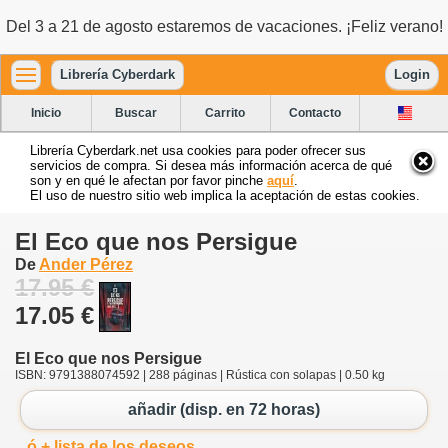
Del 3 a 21 de agosto estaremos de vacaciones. ¡Feliz verano!
Librería Cyberdark
Login
Inicio
Buscar
Carrito
Contacto
Librería Cyberdark.net usa cookies para poder ofrecer sus
servicios de compra. Si desea más información acerca de qué
son y en qué le afectan por favor pinche
aquí
.
El uso de nuestro sitio web implica la aceptación de estas cookies.
El Eco que nos Persigue
De
Ander Pérez
17.95 €
17.05 €
El Eco que nos Persigue
ISBN: 9791388074592 | 288 páginas | Rústica con solapas | 0.50 kg
añadir (disp. en 72 horas)
ó + lista de los deseos