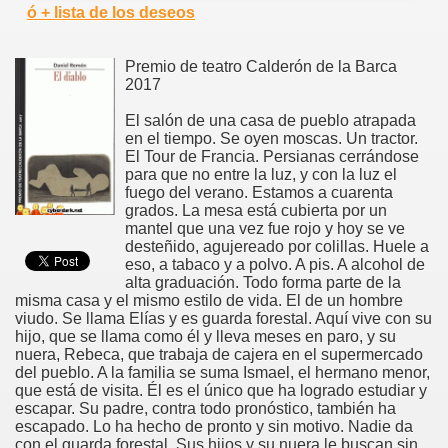
ó + lista de los deseos
Premio de teatro Calderón de la Barca
2017
El salón de una casa de pueblo atrapada
en el tiempo. Se oyen moscas. Un tractor.
El Tour de Francia. Persianas cerrándose
para que no entre la luz, y con la luz el
fuego del verano. Estamos a cuarenta
grados. La mesa está cubierta por un
mantel que una vez fue rojo y hoy se ve
desteñido, agujereado por colillas. Huele a
eso, a tabaco y a polvo. A pis. A alcohol de
alta graduación. Todo forma parte de la
misma casa y el mismo estilo de vida. El de un hombre
viudo. Se llama Elías y es guarda forestal. Aquí vive con su
hijo, que se llama como él y lleva meses en paro, y su
nuera, Rebeca, que trabaja de cajera en el supermercado
del pueblo. A la familia se suma Ismael, el hermano menor,
que está de visita. Él es el único que ha logrado estudiar y
escapar. Su padre, contra todo pronóstico, también ha
escapado. Lo ha hecho de pronto y sin motivo. Nadie da
con el guarda forestal. Sus hijos y su nuera le buscan sin