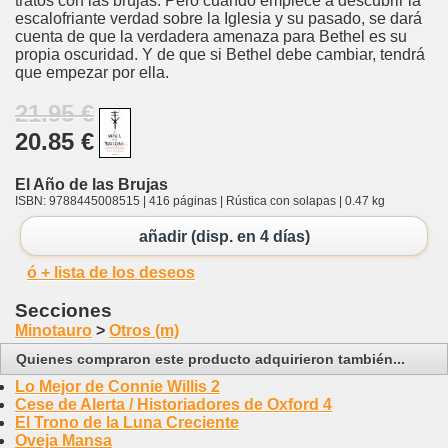
tratos con las brujas. Pero cuando empiece a descubrir la
escalofriante verdad sobre la Iglesia y su pasado, se dará
cuenta de que la verdadera amenaza para Bethel es su
propia oscuridad. Y de que si Bethel debe cambiar, tendrá
que empezar por ella.
21.95 €
20.85 €
El Año de las Brujas
ISBN: 9788445008515 | 416 páginas | Rústica con solapas | 0.47 kg
añadir (disp. en 4 días)
ó + lista de los deseos
Secciones
Minotauro
>
Otros (m)
Quienes compraron este producto adquirieron también...
Lo Mejor de Connie Willis 2
Cese de Alerta / Historiadores de Oxford 4
El Trono de la Luna Creciente
Oveja Mansa