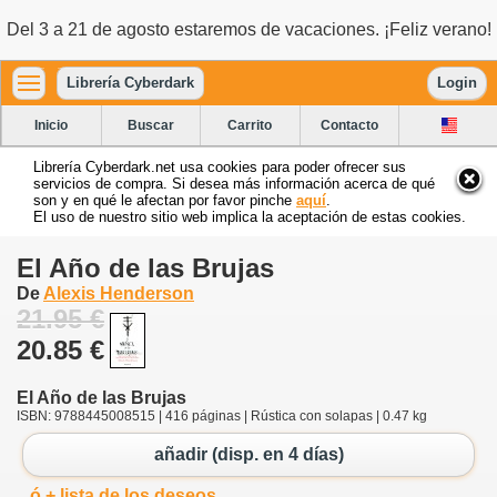
Del 3 a 21 de agosto estaremos de vacaciones. ¡Feliz verano!
Librería Cyberdark
Login
Inicio
Buscar
Carrito
Contacto
Librería Cyberdark.net usa cookies para poder ofrecer sus
servicios de compra. Si desea más información acerca de qué
son y en qué le afectan por favor pinche
aquí
.
El uso de nuestro sitio web implica la aceptación de estas cookies.
El Año de las Brujas
De
Alexis Henderson
21.95 €
20.85 €
El Año de las Brujas
ISBN: 9788445008515 | 416 páginas | Rústica con solapas | 0.47 kg
añadir (disp. en 4 días)
ó + lista de los deseos