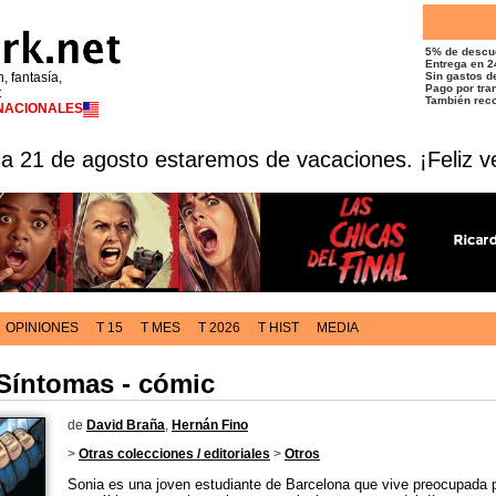
5% de descu
Entrega en 2
n, fantasía,
Sin gastos de
Pago por tran
t
También reco
RNACIONALES
 a 21 de agosto estaremos de vacaciones. ¡Feliz v
OPINIONES
T 15
T MES
T 2026
T HIST
MEDIA
Síntomas - cómic
de
David Braña
,
Hernán Fino
>
Otras colecciones / editoriales
>
Otros
Sonia es una joven estudiante de Barcelona que vive preocupada p