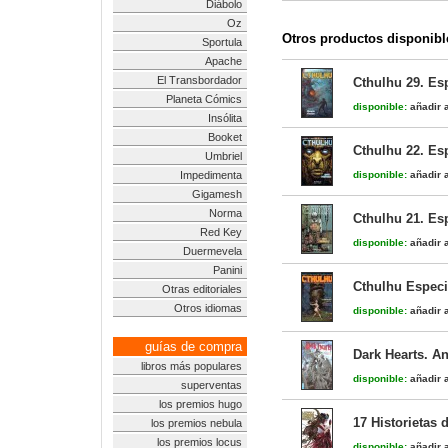
Diábolo
Oz
Otros productos disponibl
Sportula
Apache
El Transbordador
Cthulhu 29. Esp
Planeta Cómics
disponible:
añadir a
Insólita
Booket
Cthulhu 22. Es
Umbriel
Impedimenta
disponible:
añadir a
Gigamesh
Norma
Cthulhu 21. Es
Red Key
disponible:
añadir a
Duermevela
Panini
Cthulhu Especi
Otras editoriales
Otros idiomas
disponible:
añadir a
guías de compra
Dark Hearts. An
libros más populares
disponible:
añadir a
superventas
los premios hugo
17 Historietas 
los premios nebula
los premios locus
disponible:
añadir a