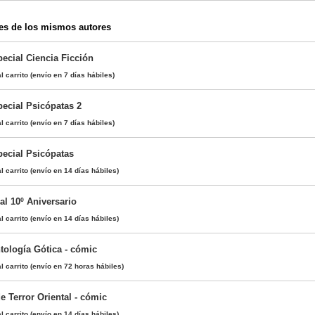
es de los mismos autores
ecial Ciencia Ficción
l carrito
(envío en 7 días hábiles)
pecial Psicópatas 2
l carrito
(envío en 7 días hábiles)
pecial Psicópatas
l carrito
(envío en 14 días hábiles)
al 10º Aniversario
l carrito
(envío en 14 días hábiles)
tología Gótica - cómic
l carrito
(envío en 72 horas hábiles)
de Terror Oriental - cómic
l carrito
(envío en 14 días hábiles)