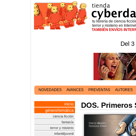
tu librería de ciencia ficció
terror y misterio en Interne
TAMBIÉN ENVÍOS INTE
Del 3
NOVEDADES
AVANCES
PREVENTAS
AUTORES
DOS. Primeros 
inicio
género/temática
ciencia ficción
fantasía
terror y misterio
infantil/juvenil