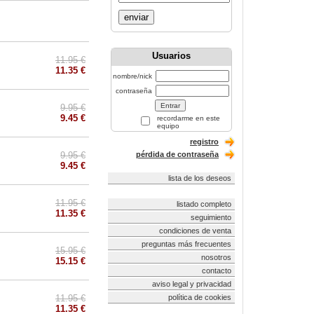
enviar
Usuarios
11.95 €
11.35 €
nombre/nick
contraseña
9.95 €
9.45 €
recordarme en este
equipo
registro
9.95 €
pérdida de contraseña
9.45 €
lista de los deseos
11.95 €
listado completo
11.35 €
seguimiento
condiciones de venta
preguntas más frecuentes
15.95 €
nosotros
15.15 €
contacto
aviso legal y privacidad
11.95 €
política de cookies
11.35 €