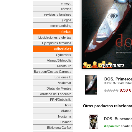
ensayo
cómics
revistas y fanzines
juegos
merchandising
ofertas
Liquidaciones y ofertas
Ejemplares firmados
editoriales
Cyberdark
Alamut/Bibliópolis
Minotauro
Barsoom/Costas Carcosa
Ediciones B
DOS. Primero
Valdemar
ISBN:
9788493534
Dilatando Mentes
10.00 €
9.50
€
Biblioteca del Laberinto
PRH/Debolsillo
Hidra
Otros productos relaciona
Alianza
Nocturna
DOS. Buscando
Dolmen
disponible:
añadir a
Biblioteca Carfax