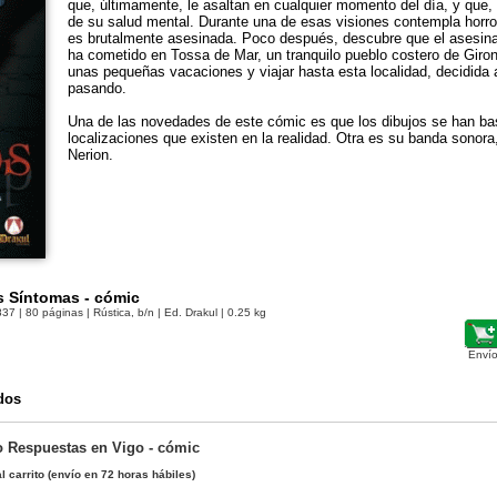
que, últimamente, le asaltan en cualquier momento del día, y que, 
de su salud mental. Durante una de esas visiones contempla horr
es brutalmente asesinada. Poco después, descubre que el asesinat
ha cometido en Tossa de Mar, un tranquilo pueblo costero de Giro
unas pequeñas vacaciones y viajar hasta esta localidad, decidida a
pasando.
Una de las novedades de este cómic es que los dibujos se han ba
localizaciones que existen en la realidad. Otra es su banda sonora
Nerion.
s Síntomas - cómic
837
| 80 páginas | Rústica, b/n | Ed. Drakul | 0.25 kg
Envío
dos
 Respuestas en Vigo - cómic
l carrito
(envío en 72 horas hábiles)