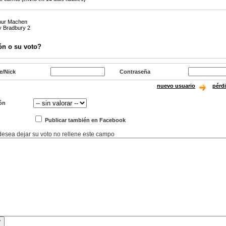
thur Machen
y Bradbury 2
ón o su voto?
e/Nick
Contraseña
nuevo usuario
pérd
ón
Publicar también en Facebook
 desea dejar su voto no rellene este campo