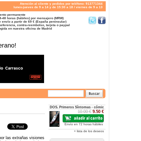
Atención al cliente y pedidos por teléfono: 913771344
lunes-jueves de 9 a 14 y de 15:30 a 18 / viernes de 9 a 13
ento permanente
4-48 horas (hábiles) por mensajero (MRW)
 envío a partir de 69 € (España peninsular)
sferencia, contra-reembolso, tarjeta o paypal
gida en nuestra oficina de Madrid
erano!
DOS. Primeros Síntomas - cómic
10.00 €
9.50 €
Envío en 72 horas hábiles
+ lista de los deseos
or las extrañas visiones