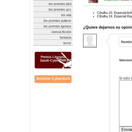
los premios pkd
los premios acc
Cthulhu 15. Especial Ar
los wfa
Cthulhu 14. Especial Ra
los premios pulitzer
los premios ignotus
¿Quiere dejarnos su opini
ciencia ficción
fantasía
Nombr
terror
Premio Literario
Valoraci
Xatafi-Cyberdark
Archivo Cyberdark
Si sólo