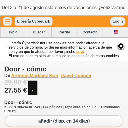
Del 3 a 21 de agosto estaremos de vacaciones. ¡Feliz verano!
Librería Cyberdark
Login
Inicio
Buscar
Carrito
Contacto
Librería Cyberdark.net usa cookies para poder ofrecer sus
servicios de compra. Si desea más información acerca de qué
son y en qué le afectan por favor pinche
aquí
.
El uso de nuestro sitio web implica la aceptación de estas cookies.
Door - cómic
De
Antonio Martínez Ron
,
David Cuence
29.00 €
27.55 €
Door - cómic
ISBN: 9788494381249 | 144 páginas | Tapa dura, color | Ed. 3 Pintamonas |
0.78 kg
añadir (disp. en 14 días)