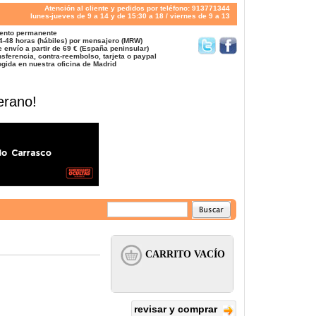
Atención al cliente y pedidos por teléfono: 913771344
lunes-jueves de 9 a 14 y de 15:30 a 18 / viernes de 9 a 13
ento permanente
4-48 horas (hábiles) por mensajero (MRW)
 envío a partir de 69 € (España peninsular)
sferencia, contra-reembolso, tarjeta o paypal
gida en nuestra oficina de Madrid
erano!
revisar y comprar