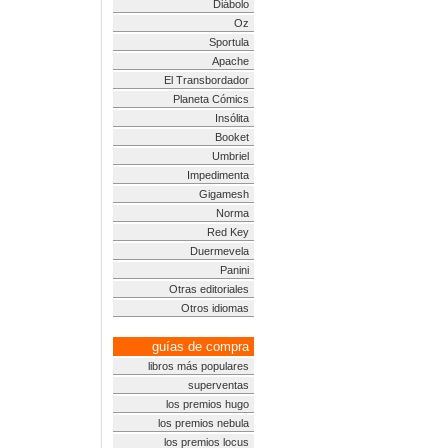
Diábolo
Oz
Sportula
Apache
El Transbordador
Planeta Cómics
Insólita
Booket
Umbriel
Impedimenta
Gigamesh
Norma
Red Key
Duermevela
Panini
Otras editoriales
Otros idiomas
guías de compra
libros más populares
superventas
los premios hugo
los premios nebula
los premios locus