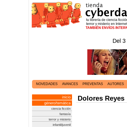
tu librería de ciencia ficció
terror y misterio en Interne
TAMBIÉN ENVÍOS INTE
Del 3
NOVEDADES
AVANCES
PREVENTAS
AUTORES
Dolores Reyes
inicio
género/temática
ciencia ficción
fantasía
terror y misterio
infantil/juvenil