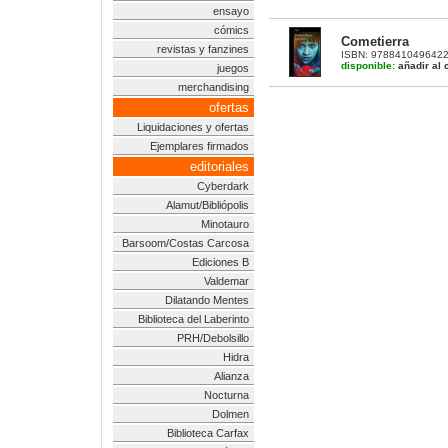
ensayo
cómics
Cometierra
revistas y fanzines
ISBN: 9788410496422 |
disponible:
añadir al c
juegos
merchandising
ofertas
Liquidaciones y ofertas
Ejemplares firmados
editoriales
Cyberdark
Alamut/Bibliópolis
Minotauro
Barsoom/Costas Carcosa
Ediciones B
Valdemar
Dilatando Mentes
Biblioteca del Laberinto
PRH/Debolsillo
Hidra
Alianza
Nocturna
Dolmen
Biblioteca Carfax