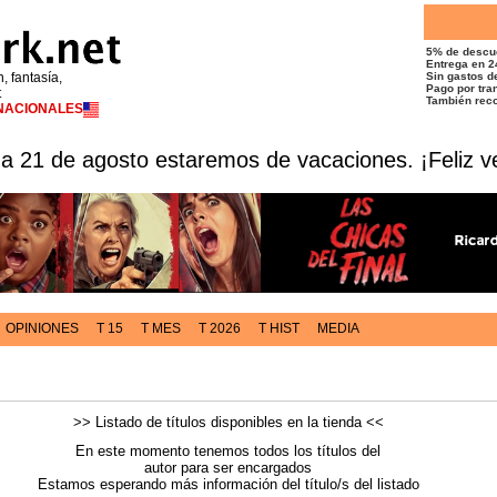
5% de descu
Entrega en 2
n, fantasía,
Sin gastos de
Pago por tran
t
También reco
RNACIONALES
 a 21 de agosto estaremos de vacaciones. ¡Feliz v
OPINIONES
T 15
T MES
T 2026
T HIST
MEDIA
>> Listado de títulos disponibles en la tienda <<
En este momento tenemos todos los títulos del
autor para ser encargados
Estamos esperando más información del título/s del listado