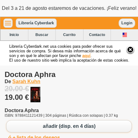
Del 3 a 21 de agosto estaremos de vacaciones. ¡Feliz verano!
Librería Cyberdark
Login
Inicio
Buscar
Carrito
Contacto
Librería Cyberdark.net usa cookies para poder ofrecer sus
servicios de compra. Si desea más información acerca de qué
son y en qué le afectan por favor pinche
aquí
.
El uso de nuestro sitio web implica la aceptación de estas cookies.
Doctora Aphra
De
Sarah Kuhn
20.00 €
19.00 €
Doctora Aphra
ISBN: 9788411121439 | 304 páginas | Rústica con solapas | 0.37 kg
añadir (disp. en 4 días)
ó + lista de los deseos