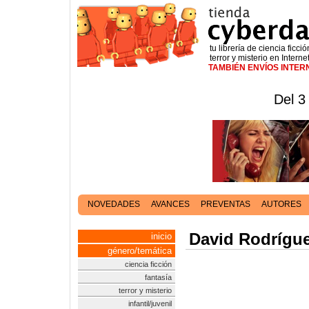
tu librería de ciencia ficció
terror y misterio en Interne
TAMBIÉN ENVÍOS INTE
Del 3
NOVEDADES
AVANCES
PREVENTAS
AUTORES
David Rodrígu
inicio
género/temática
ciencia ficción
fantasía
terror y misterio
infantil/juvenil