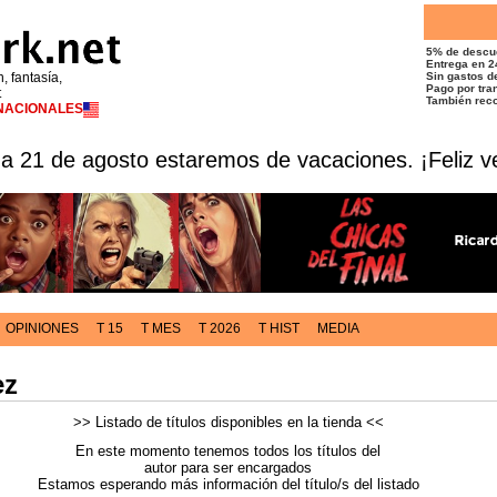
5% de descu
Entrega en 2
n, fantasía,
Sin gastos de
Pago por tran
t
También reco
RNACIONALES
 a 21 de agosto estaremos de vacaciones. ¡Feliz v
OPINIONES
T 15
T MES
T 2026
T HIST
MEDIA
ez
>> Listado de títulos disponibles en la tienda <<
En este momento tenemos todos los títulos del
autor para ser encargados
Estamos esperando más información del título/s del listado