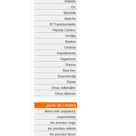
Diábolo
Oz
Sportula
Apache
El Transbordador
Planeta Cómics
Insólita
Booket
Umbriel
Impedimenta
Gigamesh
Norma
Red Key
Duermevela
Panini
Otras editoriales
Otros idiomas
guías de compra
libros más populares
superventas
los premios hugo
los premios nebula
los premios locus