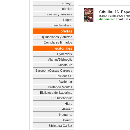
ensayo
cómics
Cthulhu 16. Espe
revistas y fanzines
ISBN: 9788416217786 | 
disponible:
añadir al 
juegos
merchandising
ofertas
Liquidaciones y ofertas
Ejemplares firmados
editoriales
Cyberdark
Alamut/Bibliópolis
Minotauro
Barsoom/Costas Carcosa
Ediciones B
Valdemar
Dilatando Mentes
Biblioteca del Laberinto
PRH/Debolsillo
Hidra
Alianza
Nocturna
Dolmen
Biblioteca Carfax