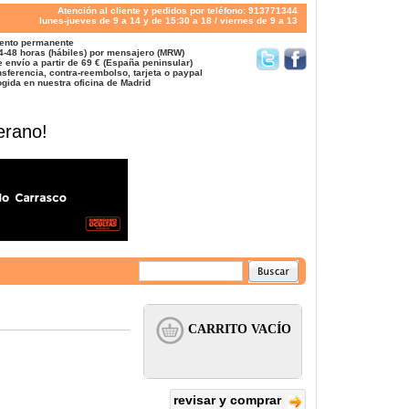
Atención al cliente y pedidos por teléfono: 913771344
lunes-jueves de 9 a 14 y de 15:30 a 18 / viernes de 9 a 13
ento permanente
4-48 horas (hábiles) por mensajero (MRW)
 envío a partir de 69 € (España peninsular)
sferencia, contra-reembolso, tarjeta o paypal
gida en nuestra oficina de Madrid
erano!
revisar y comprar