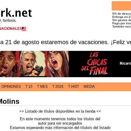
5% de descu
Entrega en 2
n, fantasía,
Sin gastos de
Pago por tran
t
También reco
RNACIONALES
 a 21 de agosto estaremos de vacaciones. ¡Feliz v
OPINIONES
T 15
T MES
T 2026
T HIST
MEDIA
Molins
>> Listado de títulos disponibles en la tienda <<
En este momento tenemos todos los títulos del
autor para ser encargados
Estamos esperando más información del título/s del listado