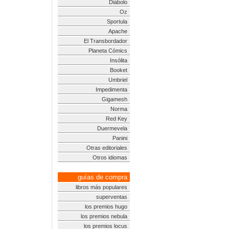
Diábolo
Oz
Sportula
Apache
El Transbordador
Planeta Cómics
Insólita
Booket
Umbriel
Impedimenta
Gigamesh
Norma
Red Key
Duermevela
Panini
Otras editoriales
Otros idiomas
guías de compra
libros más populares
superventas
los premios hugo
los premios nebula
los premios locus