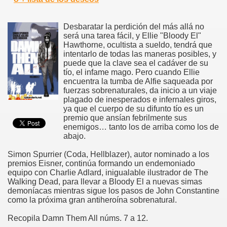
Desbaratar la perdición del más allá no
será una tarea fácil, y Ellie "Bloody El"
Hawthorne, ocultista a sueldo, tendrá que
intentarlo de todas las maneras posibles, y
puede que la clave sea el cadáver de su
tío, el infame mago. Pero cuando Ellie
encuentra la tumba de Alfie saqueada por
fuerzas sobrenaturales, da inicio a un viaje
plagado de inesperados e infernales giros,
ya que el cuerpo de su difunto tío es un
premio que ansían febrilmente sus
enemigos… tanto los de arriba como los de
abajo.
Simon Spurrier (Coda, Hellblazer), autor nominado a los
premios Eisner, continúa formando un endemoniado
equipo con Charlie Adlard, inigualable ilustrador de The
Walking Dead, para llevar a Bloody El a nuevas simas
demoníacas mientras sigue los pasos de John Constantine
como la próxima gran antiheroína sobrenatural.
Recopila Damn Them All núms. 7 a 12.