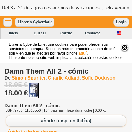
Del 3 a 21 de agosto estaremos de vacaciones. ¡Feliz verano!
Librería Cyberdark
Login
Inicio
Buscar
Carrito
Contacto
Librería Cyberdark.net usa cookies para poder ofrecer sus
servicios de compra. Si desea más información acerca de qué
son y en qué le afectan por favor pinche
aquí
.
El uso de nuestro sitio web implica la aceptación de estas cookies.
Damn Them All 2 - cómic
De
Simon Spurrier
,
Charlie Adlard
,
Sofie Dodgson
18.95 €
18.00 €
Damn Them All 2 - cómic
ISBN: 9788411615556 | 184 páginas | Tapa dura, color | 0.60 kg
añadir (disp. en 4 días)
ó + lista de los deseos