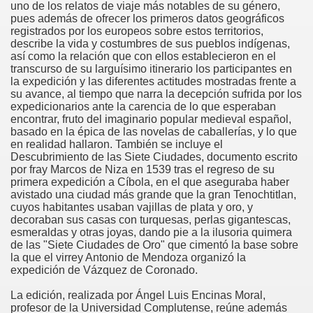
uno de los relatos de viaje más notables de su género,
pues además de ofrecer los primeros datos geográficos
registrados por los europeos sobre estos territorios,
describe la vida y costumbres de sus pueblos indígenas,
así como la relación que con ellos establecieron en el
transcurso de su larguísimo itinerario los participantes en
la expedición y las diferentes actitudes mostradas frente a
su avance, al tiempo que narra la decepción sufrida por los
expedicionarios ante la carencia de lo que esperaban
encontrar, fruto del imaginario popular medieval español,
basado en la épica de las novelas de caballerías, y lo que
en realidad hallaron. También se incluye el
Descubrimiento de las Siete Ciudades, documento escrito
por fray Marcos de Niza en 1539 tras el regreso de su
primera expedición a Cíbola, en el que aseguraba haber
avistado una ciudad más grande que la gran Tenochtitlan,
cuyos habitantes usaban vajillas de plata y oro, y
decoraban sus casas con turquesas, perlas gigantescas,
esmeraldas y otras joyas, dando pie a la ilusoria quimera
de las "Siete Ciudades de Oro" que cimentó la base sobre
la que el virrey Antonio de Mendoza organizó la
expedición de Vázquez de Coronado.
La edición, realizada por Ángel Luis Encinas Moral,
profesor de la Universidad Complutense, reúne además