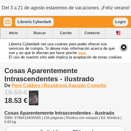
Del 3 a 21 de agosto estaremos de vacaciones. ¡Feliz verano!
Librería Cyberdark
Login
Inicio
Buscar
Carrito
Contacto
Librería Cyberdark.net usa cookies para poder ofrecer sus
servicios de compra. Si desea más información acerca de qué
son y en qué le afectan por favor pinche
aquí
.
El uso de nuestro sitio web implica la aceptación de estas cookies.
Cosas Aparentemente
Intrascendentes - ilustrado
De
Pere Calders i Rossinyol
,
Agustín Comotto
19.50 €
18.53 €
Cosas Aparentemente Intrascendentes - ilustrado
ISBN: 9788416830565 | 156 páginas | Rústica con solapas | Ed. Nórdica |
0.60 kg