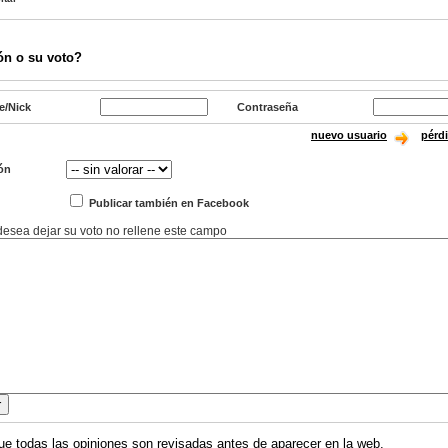
ón o su voto?
e/Nick
Contraseña
nuevo usuario
pérd
ón
Publicar también en Facebook
 desea dejar su voto no rellene este campo
ue todas las opiniones son revisadas antes de aparecer en la web.