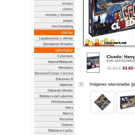
ensayo
cómics
revistas y fanzines
juegos
merchandising
ofertas
Liquidaciones y ofertas
Ejemplares firmados
editoriales
Cyberdark
Cluedo: Harry
EAN:
84370134822
Alamut/Bibliópolis
Minotauro
45.95 €
43.65
Barsoom/Costas Carcosa
Ediciones B
Imágenes relacionadas (pi
Valdemar
Dilatando Mentes
Biblioteca del Laberinto
PRH/Debolsillo
Hidra
Alianza
Nocturna
Dolmen
Biblioteca Carfax