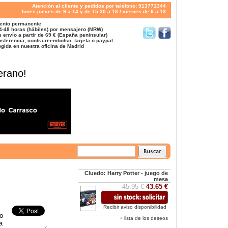
Atención al cliente y pedidos por teléfono: 913771344
lunes-jueves de 9 a 14 y de 15:30 a 18 / viernes de 9 a 13
ento permanente
4-48 horas (hábiles) por mensajero (MRW)
 envío a partir de 69 € (España peninsular)
sferencia, contra-reembolso, tarjeta o paypal
gida en nuestra oficina de Madrid
erano!
Cluedo: Harry Potter - juego de
mesa
45.95 €
43.65 €
Recibir aviso disponibilidad
o
+ lista de los deseos
a