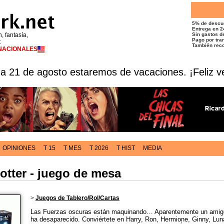
5% de descu
Entrega en 2
n, fantasía,
Sin gastos de
Pago por tran
t
También reco
RNACIONALES
 a 21 de agosto estaremos de vacaciones. ¡Feliz v
OPINIONES
T 15
T MES
T 2026
T HIST
MEDIA
otter - juego de mesa
>
Juegos de Tablero/Rol/Cartas
Las Fuerzas oscuras están maquinando… Aparentemente un amig
ha desaparecido. Conviértete en Harry, Ron, Hermione, Ginny, Lun