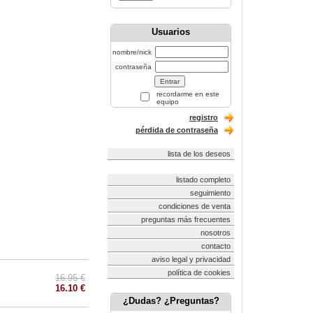
Usuarios
nombre/nick
contraseña
recordarme en este
equipo
registro
pérdida de contraseña
lista de los deseos
listado completo
seguimiento
condiciones de venta
preguntas más frecuentes
nosotros
contacto
aviso legal y privacidad
política de cookies
16.95 €
16.10 €
¿Dudas? ¿Preguntas?