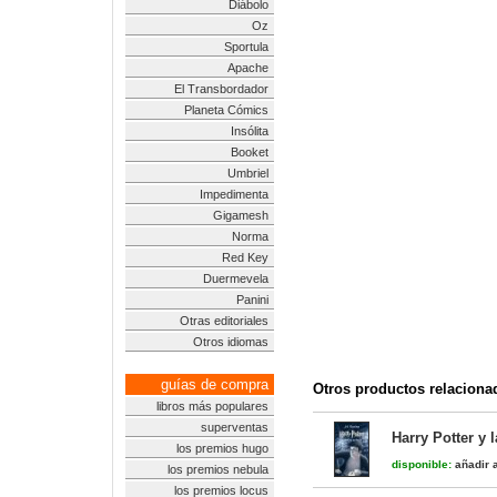
Diábolo
Oz
Sportula
Apache
El Transbordador
Planeta Cómics
Insólita
Booket
Umbriel
Impedimenta
Gigamesh
Norma
Red Key
Duermevela
Panini
Otras editoriales
Otros idiomas
guías de compra
Otros productos relaciona
libros más populares
superventas
Harry Potter y 
los premios hugo
disponible:
añadir a
los premios nebula
los premios locus