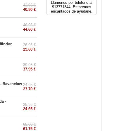
Llámenos por teléfono al
42.95 €
913771344. Estaremos
40.80 €
encantados de ayudarle.
46.95 €
44.60 €
ffindor
26.95 €
25.60 €
39.95 €
37.95 €
a - Ravenclaw
24.95 €
23.70 €
da -
25.95 €
24.65 €
65.00 €
61.75 €