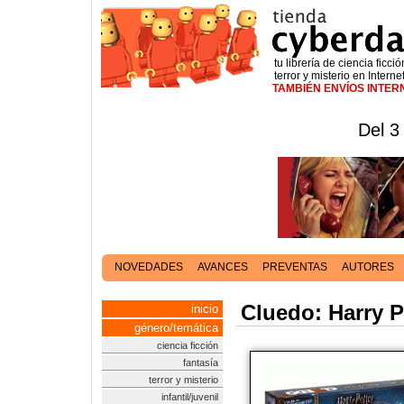
tu librería de ciencia ficció
terror y misterio en Interne
TAMBIÉN ENVÍOS INTE
Del 3
NOVEDADES
AVANCES
PREVENTAS
AUTORES
Cluedo: Harry P
inicio
género/temática
ciencia ficción
fantasía
terror y misterio
infantil/juvenil