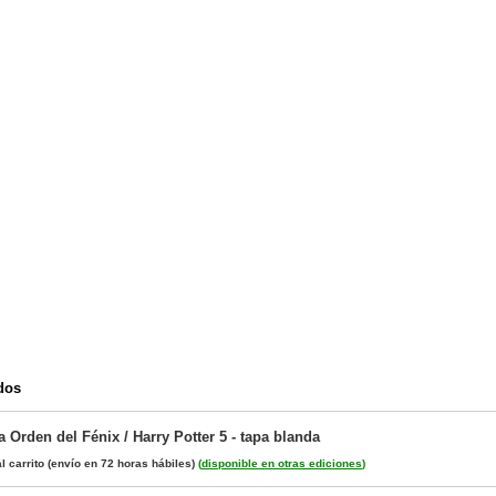
dos
la Orden del Fénix / Harry Potter 5 - tapa blanda
l carrito
(envío en 72 horas hábiles)
(
disponible en otras ediciones
)