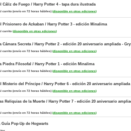
el Cáliz de Fuego / Harry Potter 4 - tapa dura ilustrada
l carrito
(envío en 72 horas hábiles)
(
disponible en otras ediciones
)
el Prisionero de Azkaban / Harry Potter 3 - edición Minalima
l carrito
(
disponible en otras ediciones
)
la Cámara Secreta / Harry Potter 2 - edición 20 aniversario ampliada - Gry
l carrito
(envío en 72 horas hábiles)
(
disponible en otras ediciones
)
la Piedra Filosofal / Harry Potter 1 - edición Minalima
l carrito
(envío en 72 horas hábiles)
(
disponible en otras ediciones
)
el Misterio del Príncipe / Harry Potter 6 - edición 20 aniversario ampliad
l carrito
(envío en 72 horas hábiles)
(
disponible en otras ediciones
)
las Reliquias de la Muerte / Harry Potter 7 - edición 20 aniversario amplia
l carrito
(envío en 72 horas hábiles)
(
disponible en otras ediciones
)
La Guía Pop-Up de Hogwarts
itar