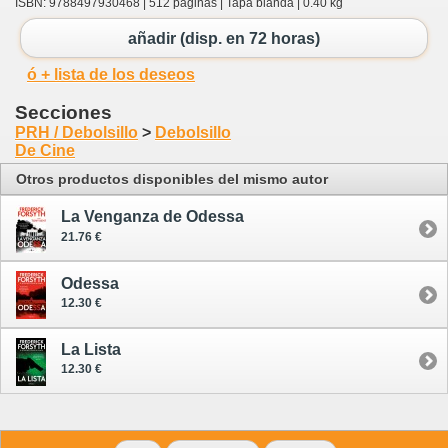
ISBN: 9788497930468 | 512 páginas | Tapa blanda | 0.40 kg
añadir (disp. en 72 horas)
ó + lista de los deseos
Secciones
PRH / Debolsillo
>
Debolsillo
De Cine
Otros productos disponibles del mismo autor
La Venganza de Odessa
21.76 €
Odessa
12.30 €
La Lista
12.30 €