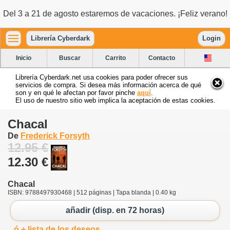
Del 3 a 21 de agosto estaremos de vacaciones. ¡Feliz verano!
Librería Cyberdark
Login
Inicio
Buscar
Carrito
Contacto
Librería Cyberdark.net usa cookies para poder ofrecer sus
servicios de compra. Si desea más información acerca de qué
son y en qué le afectan por favor pinche
aquí
.
El uso de nuestro sitio web implica la aceptación de estas cookies.
Chacal
De
Frederick Forsyth
12.95 €
12.30 €
Chacal
ISBN: 9788497930468 | 512 páginas | Tapa blanda | 0.40 kg
añadir (disp. en 72 horas)
ó + lista de los deseos