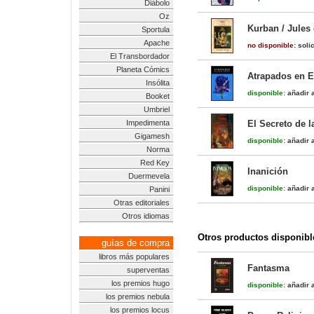
Diábolo
Oz
Kurban / Jules
Sportula
Apache
no disponible:
solic
El Transbordador
Planeta Cómics
Atrapados en E
Insólita
disponible:
añadir a
Booket
Umbriel
Impedimenta
El Secreto de l
Gigamesh
disponible:
añadir a
Norma
Red Key
Inanición
Duermevela
disponible:
añadir a
Panini
Otras editoriales
Otros idiomas
Otros productos disponibl
guías de compra
libros más populares
Fantasma
superventas
los premios hugo
disponible:
añadir a
los premios nebula
los premios locus