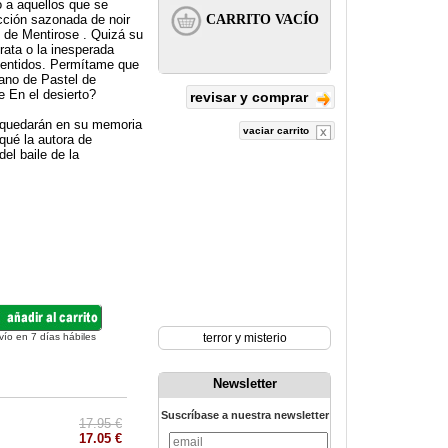
 a aquellos que se
icción sazonada de noir
o de Mentirose . Quizá su
rata o la inesperada
sentidos. Permítame que
ano de Pastel de
e En el desierto?
revisar y comprar
e quedarán en su memoria
vaciar carrito
qué la autora de
el baile de la
vío en 7 días hábiles
terror y misterio
Newsletter
Suscríbase a nuestra newsletter
17.95 €
17.05 €