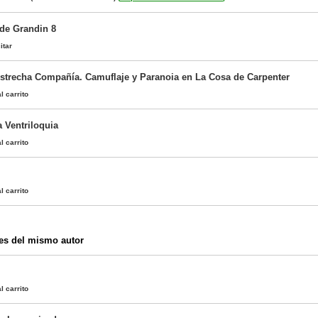
 de Grandin 8
itar
strecha Compañía. Camuflaje y Paranoia en La Cosa de Carpenter
l carrito
a Ventriloquia
l carrito
l carrito
es del mismo autor
l carrito