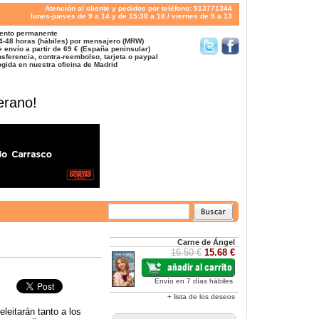
Atención al cliente y pedidos por teléfono: 913771344
lunes-jueves de 9 a 14 y de 15:30 a 18 / viernes de 9 a 13
ento permanente
4-48 horas (hábiles) por mensajero (MRW)
 envío a partir de 69 € (España peninsular)
sferencia, contra-reembolso, tarjeta o paypal
gida en nuestra oficina de Madrid
erano!
Carne de Ángel
16.50 €
15.68 €
Envío en 7 días hábiles
+ lista de los deseos
eitarán tanto a los