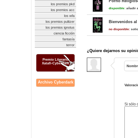
Porno Religios
los premios pkd
disponible:
añadir a
los premios acc
los wfa
Bienvenidos al
los premios pulitzer
los premios ignotus
no disponible:
solic
ciencia ficción
fantasía
terror
¿Quiere dejarnos su opini
Premio Literario
Xatafi-Cyberdark
Nombr
Archivo Cyberdark
Valoraci
Si sólo