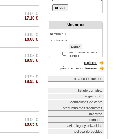
enviar
18.00 €
17.10 €
Usuarios
nombre/nick
18.95 €
18.00 €
contraseña
recordarme en este
19.95 €
equipo
18.95 €
registro
pérdida de contraseña
19.95 €
lista de los deseos
18.95 €
listado completo
seguimiento
condiciones de venta
preguntas más frecuentes
nosotros
19.00 €
contacto
18.05 €
aviso legal y privacidad
política de cookies