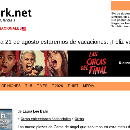
5% de descu
Entrega en 2
n, fantasía,
Sin gastos de
Pago por tran
t
También reco
RNACIONALES
 a 21 de agosto estaremos de vacaciones. ¡Feliz v
OPINIONES
T 15
T MES
T 2026
T HIST
MEDIA
de
Laura Lee Bahr
>
Otras colecciones / editoriales
>
Otros
Las nueve piezas de Carne de ángel que servimos en este menú del