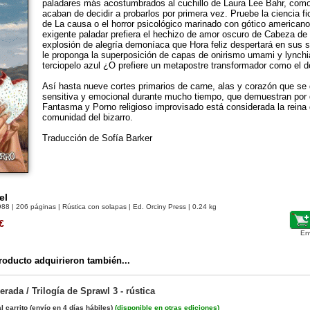
paladares más acostumbrados al cuchillo de Laura Lee Bahr, como
acaban de decidir a probarlos por primera vez. Pruebe la ciencia f
de La causa o el horror psicológico marinado con gótico american
exigente paladar prefiera el hechizo de amor oscuro de Cabeza de 
explosión de alegría demoníaca que Hora feliz despertará en sus 
le proponga la superposición de capas de onirismo umami y lynchi
terciopelo azul ¿O prefiere un metapostre transformador como el d
Así hasta nueve cortes primarios de carne, alas y corazón que s
sensitiva y emocional durante mucho tiempo, que demuestran por 
Fantasma y Porno religioso improvisado está considerada la reina d
comunidad del bizarro.
Traducción de Sofía Barker
el
988
| 206 páginas | Rústica con solapas | Ed. Orciny Press | 0.24 kg
€
En
oducto adquirieron también...
rada / Trilogía de Sprawl 3 - rústica
l carrito
(envío en 4 días hábiles)
(
disponible en otras ediciones
)