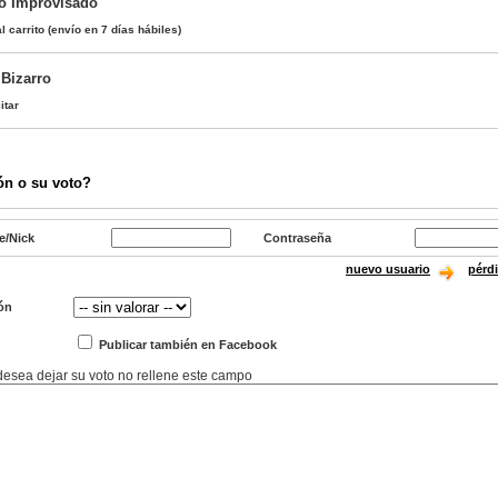
o Improvisado
l carrito
(envío en 7 días hábiles)
 Bizarro
itar
ón o su voto?
e/Nick
Contraseña
nuevo usuario
pérd
ón
Publicar también en Facebook
 desea dejar su voto no rellene este campo