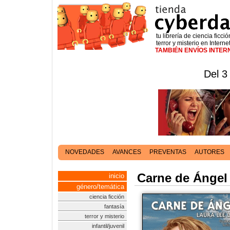
tu librería de ciencia ficció
terror y misterio en Interne
TAMBIÉN ENVÍOS INTE
Del 3
NOVEDADES
AVANCES
PREVENTAS
AUTORES
Carne de Ángel
inicio
género/temática
ciencia ficción
fantasía
terror y misterio
infantil/juvenil