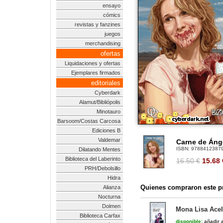
ensayo
cómics
revistas y fanzines
juegos
merchandising
ofertas
Liquidaciones y ofertas
Ejemplares firmados
editoriales
Cyberdark
Alamut/Bibliópolis
Minotauro
Barsoom/Costas Carcosa
Ediciones B
Valdemar
Carne de Áng
ISBN:
9788412387
Dilatando Mentes
Biblioteca del Laberinto
16.50 €
15.68
PRH/Debolsillo
Hidra
Quienes compraron este pr
Alianza
Nocturna
Dolmen
Mona Lisa Acele
Biblioteca Carfax
disponible:
añadir a