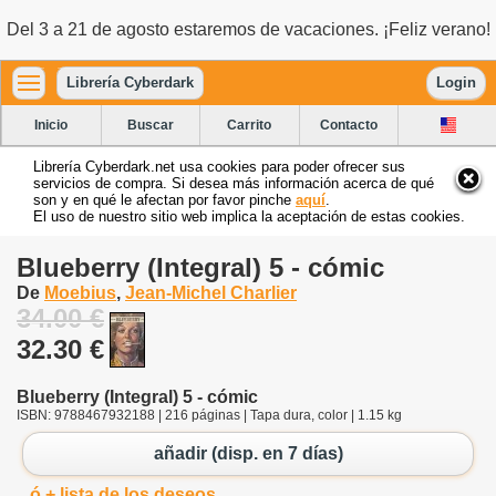
Del 3 a 21 de agosto estaremos de vacaciones. ¡Feliz verano!
Librería Cyberdark
Login
Inicio
Buscar
Carrito
Contacto
Librería Cyberdark.net usa cookies para poder ofrecer sus
servicios de compra. Si desea más información acerca de qué
son y en qué le afectan por favor pinche
aquí
.
El uso de nuestro sitio web implica la aceptación de estas cookies.
Blueberry (Integral) 5 - cómic
De
Moebius
,
Jean-Michel Charlier
34.00 €
32.30 €
Blueberry (Integral) 5 - cómic
ISBN: 9788467932188 | 216 páginas | Tapa dura, color | 1.15 kg
añadir (disp. en 7 días)
ó + lista de los deseos