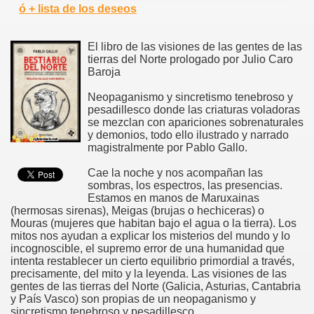
ó + lista de los deseos
El libro de las visiones de las gentes de las
tierras del Norte prologado por Julio Caro
Baroja
Neopaganismo y sincretismo tenebroso y
pesadillesco donde las criaturas voladoras
se mezclan con apariciones sobrenaturales
y demonios, todo ello ilustrado y narrado
magistralmente por Pablo Gallo.
Cae la noche y nos acompañan las
sombras, los espectros, las presencias.
Estamos en manos de Maruxainas
(hermosas sirenas), Meigas (brujas o hechiceras) o
Mouras (mujeres que habitan bajo el agua o la tierra). Los
mitos nos ayudan a explicar los misterios del mundo y lo
incognoscible, el supremo error de una humanidad que
intenta restablecer un cierto equilibrio primordial a través,
precisamente, del mito y la leyenda. Las visiones de las
gentes de las tierras del Norte (Galicia, Asturias, Cantabria
y País Vasco) son propias de un neopaganismo y
sincretismo tenebroso y pesadillesco...