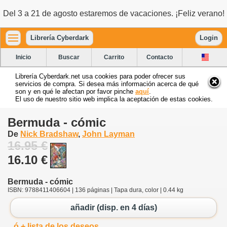
Del 3 a 21 de agosto estaremos de vacaciones. ¡Feliz verano!
Librería Cyberdark
Login
Inicio
Buscar
Carrito
Contacto
Librería Cyberdark.net usa cookies para poder ofrecer sus
servicios de compra. Si desea más información acerca de qué
son y en qué le afectan por favor pinche
aquí
.
El uso de nuestro sitio web implica la aceptación de estas cookies.
Bermuda - cómic
De
Nick Bradshaw
,
John Layman
16.95 €
16.10 €
Bermuda - cómic
ISBN: 9788411406604 | 136 páginas | Tapa dura, color | 0.44 kg
añadir (disp. en 4 días)
ó + lista de los deseos