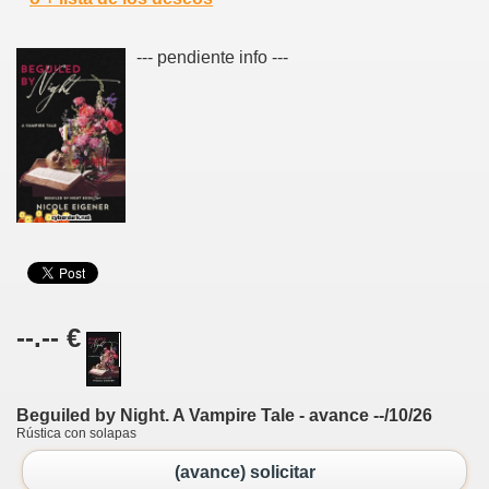
--- pendiente info ---
--.-- €
Beguiled by Night. A Vampire Tale - avance --/10/26
Rústica con solapas
(avance) solicitar