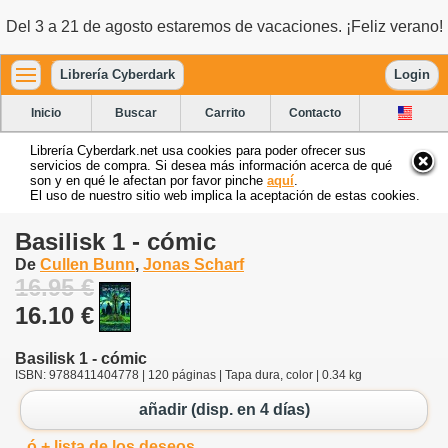
Del 3 a 21 de agosto estaremos de vacaciones. ¡Feliz verano!
Librería Cyberdark
Login
Inicio
Buscar
Carrito
Contacto
Librería Cyberdark.net usa cookies para poder ofrecer sus
servicios de compra. Si desea más información acerca de qué
son y en qué le afectan por favor pinche
aquí
.
El uso de nuestro sitio web implica la aceptación de estas cookies.
Basilisk 1 - cómic
De
Cullen Bunn
,
Jonas Scharf
16.95 €
16.10 €
Basilisk 1 - cómic
ISBN: 9788411404778 | 120 páginas | Tapa dura, color | 0.34 kg
añadir (disp. en 4 días)
ó + lista de los deseos