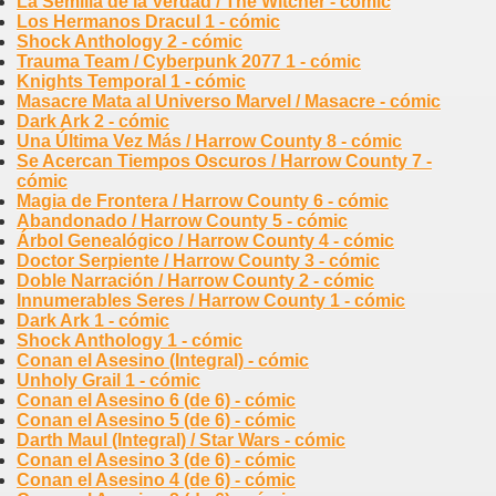
La Semilla de la Verdad / The Witcher - cómic
Los Hermanos Dracul 1 - cómic
Shock Anthology 2 - cómic
Trauma Team / Cyberpunk 2077 1 - cómic
Knights Temporal 1 - cómic
Masacre Mata al Universo Marvel / Masacre - cómic
Dark Ark 2 - cómic
Una Última Vez Más / Harrow County 8 - cómic
Se Acercan Tiempos Oscuros / Harrow County 7 -
cómic
Magia de Frontera / Harrow County 6 - cómic
Abandonado / Harrow County 5 - cómic
Árbol Genealógico / Harrow County 4 - cómic
Doctor Serpiente / Harrow County 3 - cómic
Doble Narración / Harrow County 2 - cómic
Innumerables Seres / Harrow County 1 - cómic
Dark Ark 1 - cómic
Shock Anthology 1 - cómic
Conan el Asesino (Integral) - cómic
Unholy Grail 1 - cómic
Conan el Asesino 6 (de 6) - cómic
Conan el Asesino 5 (de 6) - cómic
Darth Maul (Integral) / Star Wars - cómic
Conan el Asesino 3 (de 6) - cómic
Conan el Asesino 4 (de 6) - cómic