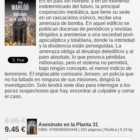
En un país sin nombre, y en un momento
indeterminado del futuro, la principal
corporación mediática, que tiene su sede
en un rascacielos icónico, recibe una
amenaza de bomba. En aquel edificio se
publican docenas de periódicos y revistas
dirigidos a anestesiar a una sociedad post-
apocalíptica y totalitaria, donde la intimidad
y la disidencia están perseguidas. La
amenaza obliga al desalojo deledificio y al
paro absoluto, lo que provoca pérdidas
millonarias, pero el sistema no permitirá,
bajo ningún concepto, el menor indicio de
terrorismo. El implacable comisario Jensen, un policía que
no ha fallado en ninguna de sus misiones, dirigirá la
investigación. Solo tendrá siete días para interrogar a los
pocos sospechosos que hay, encontrar al culpable y cerrar
el caso.
9.95 €
Asesinato en la Planta 31
9.45 €
ISBN: 9788490564448 | 192 páginas | Rústica | 0.24 kg