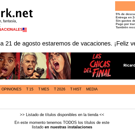
5% de descu
Entrega en 2
n, fantasía,
Sin gastos de
Pago por tran
t
También reco
RNACIONALES
 a 21 de agosto estaremos de vacaciones. ¡Feliz v
OPINIONES
T 15
T MES
T 2026
T HIST
MEDIA
>> Listado de títulos disponibles en la tienda <<
En este momento tenemos TODOS los títulos de este
listado
en nuestras instalaciones