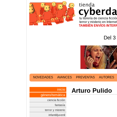
tu librería de ciencia ficció
terror y misterio en Interne
TAMBIÉN ENVÍOS INTE
Del 3
NOVEDADES
AVANCES
PREVENTAS
AUTORES
Arturo Pulido
inicio
género/temática
ciencia ficción
fantasía
terror y misterio
infantil/juvenil