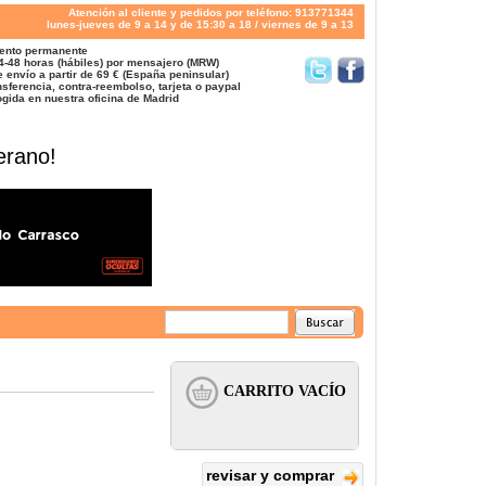
Atención al cliente y pedidos por teléfono: 913771344
lunes-jueves de 9 a 14 y de 15:30 a 18 / viernes de 9 a 13
ento permanente
4-48 horas (hábiles) por mensajero (MRW)
 envío a partir de 69 € (España peninsular)
sferencia, contra-reembolso, tarjeta o paypal
gida en nuestra oficina de Madrid
erano!
revisar y comprar