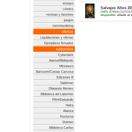
ensayo
Salvajes Años 20 
cómics
ISBN: 9788412325324 | 
revistas y fanzines
disponible:
añadir al c
juegos
merchandising
ofertas
Liquidaciones y ofertas
Ejemplares firmados
editoriales
Cyberdark
Alamut/Bibliópolis
Minotauro
Barsoom/Costas Carcosa
Ediciones B
Valdemar
Dilatando Mentes
Biblioteca del Laberinto
PRH/Debolsillo
Hidra
Alianza
Nocturna
Dolmen
Biblioteca Carfax