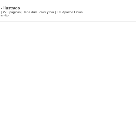
- ilustrado
270 páginas | Tapa dura, color y b/n | Ed. Apache Libros
arrito