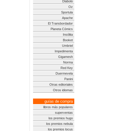
Diábolo
Oz
Sportula
Apache
El Transbordador
Planeta Cómics
Insólita
Booket
Umbriel
Impedimenta
Gigamesh
Norma
Red Key
Duermevela
Panini
Otras editoriales
Otros idiomas
guías de compra
libros más populares
superventas
los premios hugo
los premios nebula
los premios locus