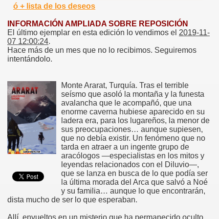
ó + lista de los deseos
INFORMACIÓN AMPLIADA SOBRE REPOSICIÓN
El último ejemplar en esta edición lo vendimos el
2019-11-
07 12:00:24
.
Hace más de un mes que no lo recibimos. Seguiremos
intentándolo.
Monte Ararat, Turquía. Tras el terrible
seísmo que asoló la montaña y la funesta
avalancha que le acompañó, que una
enorme caverna hubiese aparecido en su
ladera era, para los lugareños, la menor de
sus preocupaciones… aunque supiesen,
que no debía existir. Un fenómeno que no
tarda en atraer a un ingente grupo de
aracólogos —especialistas en los mitos y
leyendas relacionados con el Diluvio—,
que se lanza en busca de lo que podía ser
la última morada del Arca que salvó a Noé
y su familia… aunque lo que encontrarán,
dista mucho de ser lo que esperaban.
Allí, envueltos en un misterio que ha permanecido oculto