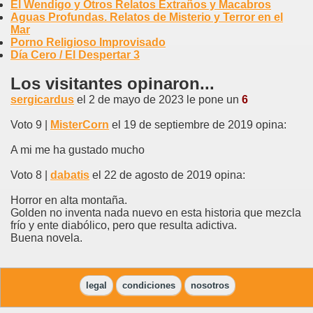
El Wendigo y Otros Relatos Extraños y Macabros
Aguas Profundas. Relatos de Misterio y Terror en el
Mar
Porno Religioso Improvisado
Día Cero / El Despertar 3
Los visitantes opinaron...
sergicardus
el 2 de mayo de 2023 le pone un
6
Voto 9 |
MisterCorn
el 19 de septiembre de 2019 opina:
A mi me ha gustado mucho
Voto 8 |
dabatis
el 22 de agosto de 2019 opina:
Horror en alta montaña.
Golden no inventa nada nuevo en esta historia que mezcla
frío y ente diabólico, pero que resulta adictiva.
Buena novela.
legal
condiciones
nosotros