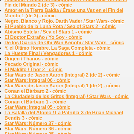
Fin del Mundo 2 (de 3) - cómic
Amor en la Tierra Baldía / Érase una Vez en el Fin del
Mundo 1 (de 3) - cómic
Negro, Blanco y Rojo. Darth Vader / Star Wars- cómic
El Pueblo de la Luna Rota / Sea of Stars 2 - cómic
Abismo Estelar / Sea of Stars 1 - cómic
El Doctor Extraño / Yo Soy - cómic
De los Diarios de Obi-Wan Kenobi / Star Wars - cómic
Y, el Último Hombre. La Saga Completa - cómic
La Hueste Final / Vengadores 1 - cómic
Origen / Thanos - cómic
Pecado Original - cómic
El Maldito / Thor 2 - cómic
Star Wars de Jason Aaron (Integral) 2 (de 2) - cómic
Star Wars: Integral 06 - cómic
Star Wars de Jason Aaron (Integral) 1 (de 2) - cómic
Conan el Bárbaro 2 - cómic
La Ciudadela de los Gritos (Integral) / Star Wars - cómic
Conan el Bárbaro 1 - cómic
Star Wars: Integral 05 - cómic
La Batalla del Átomo / La Patrulla-X de Brian Michael
Bendis 3 - cómic
Star Wars: Número 37 - cómic
Star Wars: Número 36 - cómic