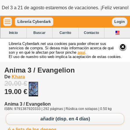
Del 3 a 21 de agosto estaremos de vacaciones. ¡Feliz verano!
Librería Cyberdark
Login
Inicio
Buscar
Carrito
Contacto
Librería Cyberdark.net usa cookies para poder ofrecer sus
servicios de compra. Si desea más información acerca de qué
son y en qué le afectan por favor pinche
aquí
.
El uso de nuestro sitio web implica la aceptación de estas cookies.
Anima 3 / Evangelion
De
Khara
20.00 €
19.00 €
Anima 3 / Evangelion
ISBN: 9791387920333 | 292 páginas | Rústica con solapas | 0.50 kg
añadir (disp. en 4 días)
ó + lista de los deseos