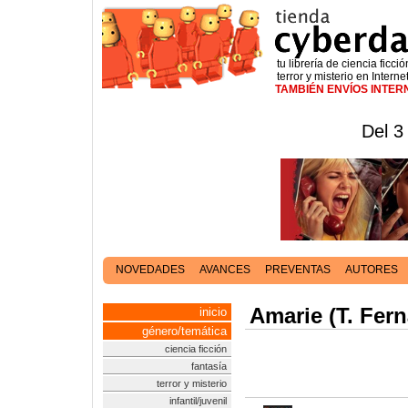
tu librería de ciencia ficció
terror y misterio en Interne
TAMBIÉN ENVÍOS INTE
Del 3
NOVEDADES
AVANCES
PREVENTAS
AUTORES
Amarie (T. Fer
inicio
género/temática
ciencia ficción
fantasía
terror y misterio
infantil/juvenil