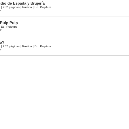
dio de Espada y Brujería
 232 páginas | Rústica | Ed. Pulpture
ar
 Pulp Pulp
| Ed. Pulpture
ar
so?
 232 páginas | Rústica | Ed. Pulpture
ar