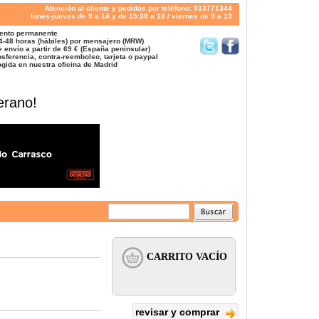
Atención al cliente y pedidos por teléfono: 913771344
lunes-jueves de 9 a 14 y de 15:30 a 18 / viernes de 9 a 13
ento permanente
4-48 horas (hábiles) por mensajero (MRW)
 envío a partir de 69 € (España peninsular)
sferencia, contra-reembolso, tarjeta o paypal
gida en nuestra oficina de Madrid
erano!
revisar y comprar