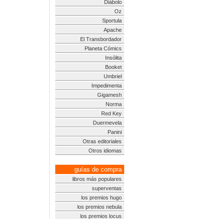
Diábolo
Oz
Sportula
Apache
El Transbordador
Planeta Cómics
Insólita
Booket
Umbriel
Impedimenta
Gigamesh
Norma
Red Key
Duermevela
Panini
Otras editoriales
Otros idiomas
guías de compra
libros más populares
superventas
los premios hugo
los premios nebula
los premios locus