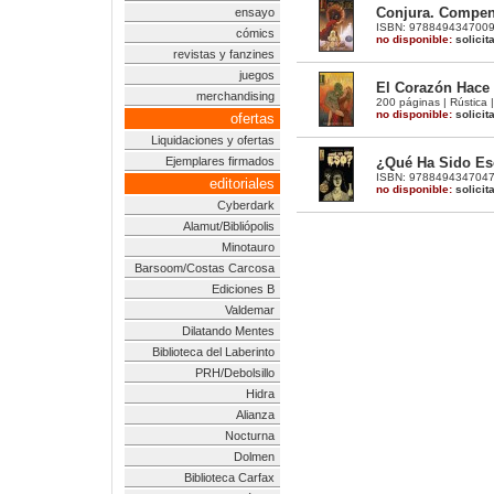
Conjura. Compen
ensayo
ISBN: 9788494347009 |
cómics
no disponible:
solicit
revistas y fanzines
juegos
El Corazón Hace
merchandising
200 páginas | Rústica 
no disponible:
solicit
ofertas
Liquidaciones y ofertas
¿Qué Ha Sido E
Ejemplares firmados
ISBN: 9788494347047 |
editoriales
no disponible:
solicit
Cyberdark
Alamut/Bibliópolis
Minotauro
Barsoom/Costas Carcosa
Ediciones B
Valdemar
Dilatando Mentes
Biblioteca del Laberinto
PRH/Debolsillo
Hidra
Alianza
Nocturna
Dolmen
Biblioteca Carfax