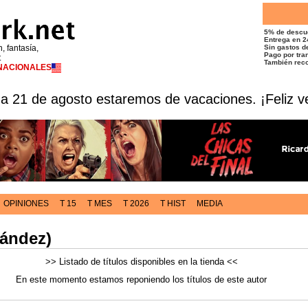
5% de descu
Entrega en 2
n, fantasía,
Sin gastos de
Pago por tran
t
También reco
RNACIONALES
 a 21 de agosto estaremos de vacaciones. ¡Feliz v
OPINIONES
T 15
T MES
T 2026
T HIST
MEDIA
nández)
>> Listado de títulos disponibles en la tienda <<
En este momento estamos reponiendo los títulos de este autor