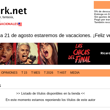
5% de descu
Entrega en 2
n, fantasía,
Sin gastos de
Pago por tran
t
También reco
RNACIONALES
 a 21 de agosto estaremos de vacaciones. ¡Feliz v
OPINIONES
T 15
T MES
T 2026
T HIST
MEDIA
s
>> Listado de títulos disponibles en la tienda <<
En este momento estamos reponiendo los títulos de este autor