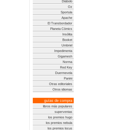
Diábolo
Oz
Sportula
Apache
El Transbordador
Planeta Cómics
Insólita
Booket
Umbriel
Impedimenta
Gigamesh
Norma
Red Key
Duermevela
Panini
Otras editoriales
Otros idiomas
guías de compra
libros más populares
superventas
los premios hugo
los premios nebula
los premios locus