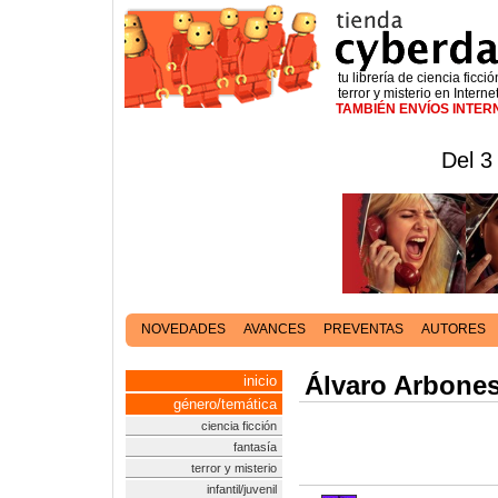
tu librería de ciencia ficció
terror y misterio en Interne
TAMBIÉN ENVÍOS INTE
Del 3
NOVEDADES
AVANCES
PREVENTAS
AUTORES
Álvaro Arbone
inicio
género/temática
ciencia ficción
fantasía
terror y misterio
infantil/juvenil