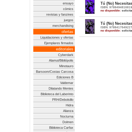
Tú (No) Necesita
ensayo
ISBN: 9788494816819 |
cómics
no disponible:
solicit
revistas y fanzines
juegos
Tú (No) Necesita
merchandising
ISBN: 9788417649227 | 
no disponible:
solicit
ofertas
Liquidaciones y ofertas
Ejemplares firmados
editoriales
Cyberdark
Alamut/Bibliópolis
Minotauro
Barsoom/Costas Carcosa
Ediciones B
Valdemar
Dilatando Mentes
Biblioteca del Laberinto
PRH/Debolsillo
Hidra
Alianza
Nocturna
Dolmen
Biblioteca Carfax