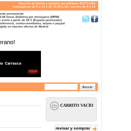
Atención al cliente y pedidos por teléfono: 913771344
lunes-jueves de 9 a 14 y de 15:30 a 18 / viernes de 9 a 13
ento permanente
4-48 horas (hábiles) por mensajero (MRW)
 envío a partir de 69 € (España peninsular)
sferencia, contra-reembolso, tarjeta o paypal
gida en nuestra oficina de Madrid
erano!
revisar y comprar