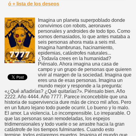
ó + lista de los deseos
Imagina un planeta superpoblado donde
convivimos con robots, aeronaves
personales y androides de todo tipo. Como
somos demasiados, lo que antes mataba a
seis personas ahora mata a seis mil.
Imagina hambrunas, hacinamiento,
epidemias, catástrofes naturales...
¿Todavía crees en la humanidad?
Piénsalo. Ahora imagina una casa de
campo y un grupo de personas que quieren
vivir al margen de la sociedad. Imagina que
eres una de esas personas. Imagina un
mundo mejor y responde a la pregunta:
«¿Qué añadirías? ¿Qué quitarías?». Piénsalo bien. Año
2222. Año 4444. Año 7777. Parece inconcebible que una
historia de supervivencia dure más de cinco mil años. Pero
en un futuro lejano todo puede ocurrir. Lo bueno y lo malo.
El amor. La violencia. Lo incomprensible. Lo irreparable. O
que las personas sean remodeladas, los espejos
tridimensionales y todo vuele o se arrastre hacia la gran
catástrofe de los tiempos fulminantes. Cuando esto
termine, todos estaremos muertos. Imagina el mundo que