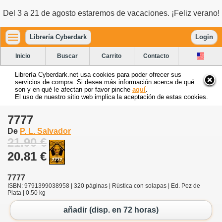
Del 3 a 21 de agosto estaremos de vacaciones. ¡Feliz verano!
Librería Cyberdark
Login
Inicio
Buscar
Carrito
Contacto
Librería Cyberdark.net usa cookies para poder ofrecer sus
servicios de compra. Si desea más información acerca de qué
son y en qué le afectan por favor pinche
aquí
.
El uso de nuestro sitio web implica la aceptación de estas cookies.
7777
De
P. L. Salvador
21.90 €
20.81 €
7777
ISBN: 9791399038958 | 320 páginas | Rústica con solapas | Ed. Pez de
Plata | 0.50 kg
añadir (disp. en 72 horas)