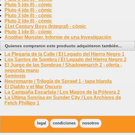
Pluto 5 (de 8) - cómic
Pluto 4 (de 8) - cómic
Pluto 3 (de 8) - cómic
Pluto 2 (de 8) - cómic
21st Century Boys (Integral) - cómic
Pluto 1 (de 8) - cómic
Another Monster. Informe de una Investigación
Quienes compraron este producto adquirieron también...
La Plegaria de la Calle / El Legado del Hierro Negro 1
Los Santos de Sombra / El Legado del Hierro Negro 2
El Juego de las Sombras / Shadowmarch 2 - oferta -
segunda mano
Semiosis
Neuromante / Trilogía de Sprawl 1 - tapa blanda
El Diablo y el Mar Oscuro
La Campaña Escarlata / Los Magos de la Pólvora 2
La Última Sonrisa en Sunder City / Los Archivos de
Fetch Phillips 1
legal
condiciones
nosotros