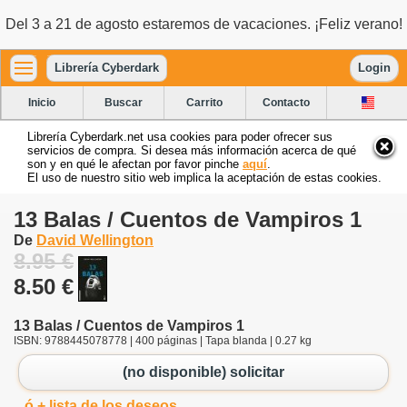
Del 3 a 21 de agosto estaremos de vacaciones. ¡Feliz verano!
Librería Cyberdark
Login
Inicio
Buscar
Carrito
Contacto
Librería Cyberdark.net usa cookies para poder ofrecer sus
servicios de compra. Si desea más información acerca de qué
son y en qué le afectan por favor pinche
aquí
.
El uso de nuestro sitio web implica la aceptación de estas cookies.
13 Balas / Cuentos de Vampiros 1
De
David Wellington
8.95 €
8.50 €
13 Balas / Cuentos de Vampiros 1
ISBN: 9788445078778 | 400 páginas | Tapa blanda | 0.27 kg
(no disponible) solicitar
ó + lista de los deseos