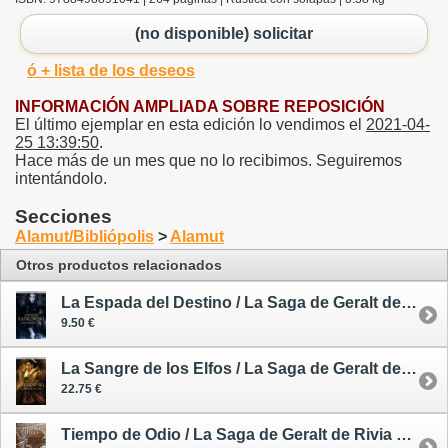
(no disponible) solicitar
ó + lista de los deseos
INFORMACIÓN AMPLIADA SOBRE REPOSICIÓN
El último ejemplar en esta edición lo vendimos el
2021-04-
25 13:39:50
.
Hace más de un mes que no lo recibimos. Seguiremos
intentándolo.
Secciones
Alamut/Bibliópolis
>
Alamut
Otros productos relacionados
La Espada del Destino / La Saga de Geralt de Rivia 2 - tapa dura - oferta - segunda mano
9.50 €
La Sangre de los Elfos / La Saga de Geralt de Rivia 3 - tapa dura
22.75 €
Tiempo de Odio / La Saga de Geralt de Rivia 4 - rústica - artifex - oferta - segunda mano