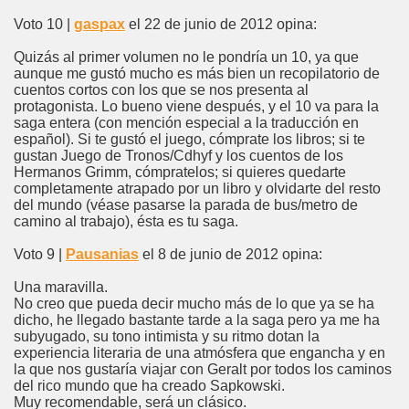
Voto 10 |
gaspax
el 22 de junio de 2012 opina:
Quizás al primer volumen no le pondría un 10, ya que
aunque me gustó mucho es más bien un recopilatorio de
cuentos cortos con los que se nos presenta al
protagonista. Lo bueno viene después, y el 10 va para la
saga entera (con mención especial a la traducción en
español). Si te gustó el juego, cómprate los libros; si te
gustan Juego de Tronos/Cdhyf y los cuentos de los
Hermanos Grimm, cómpratelos; si quieres quedarte
completamente atrapado por un libro y olvidarte del resto
del mundo (véase pasarse la parada de bus/metro de
camino al trabajo), ésta es tu saga.
Voto 9 |
Pausanias
el 8 de junio de 2012 opina:
Una maravilla.
No creo que pueda decir mucho más de lo que ya se ha
dicho, he llegado bastante tarde a la saga pero ya me ha
subyugado, su tono intimista y su ritmo dotan la
experiencia literaria de una atmósfera que engancha y en
la que nos gustaría viajar con Geralt por todos los caminos
del rico mundo que ha creado Sapkowski.
Muy recomendable, será un clásico.