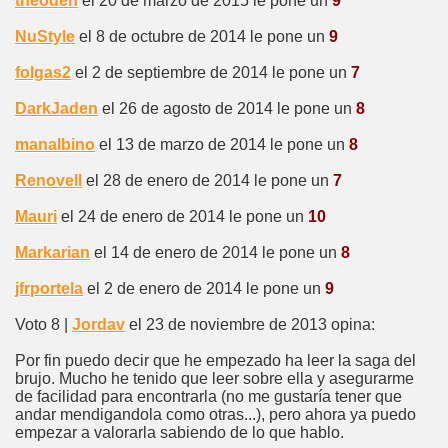
theoden
el 20 de marzo de 2015 le pone un
9
NuStyle
el 8 de octubre de 2014 le pone un
9
folgas2
el 2 de septiembre de 2014 le pone un
7
DarkJaden
el 26 de agosto de 2014 le pone un
8
manalbino
el 13 de marzo de 2014 le pone un
8
Renovell
el 28 de enero de 2014 le pone un
7
Mauri
el 24 de enero de 2014 le pone un
10
Markarian
el 14 de enero de 2014 le pone un
8
jfrportela
el 2 de enero de 2014 le pone un
9
Voto 8 |
Jordav
el 23 de noviembre de 2013 opina:
Por fin puedo decir que he empezado ha leer la saga del
brujo. Mucho he tenido que leer sobre ella y asegurarme
de facilidad para encontrarla (no me gustaría tener que
andar mendigandola como otras...), pero ahora ya puedo
empezar a valorarla sabiendo de lo que hablo.