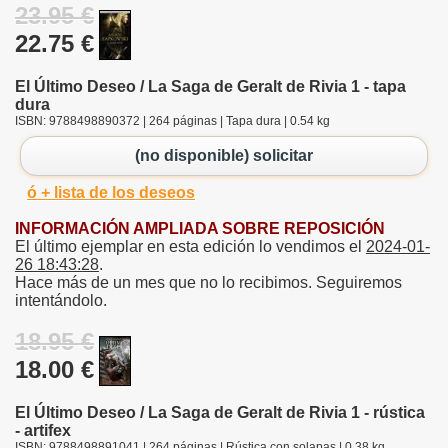
23.95 €
22.75 €
El Último Deseo / La Saga de Geralt de Rivia 1 - tapa
dura
ISBN: 9788498890372 | 264 páginas | Tapa dura | 0.54 kg
(no disponible) solicitar
ó + lista de los deseos
INFORMACIÓN AMPLIADA SOBRE REPOSICIÓN
El último ejemplar en esta edición lo vendimos el
2024-01-
26 18:43:28
.
Hace más de un mes que no lo recibimos. Seguiremos
intentándolo.
18.95 €
18.00 €
El Último Deseo / La Saga de Geralt de Rivia 1 - rústica
- artifex
ISBN: 9788498891041 | 264 páginas | Rústica con solapas | 0.38 kg