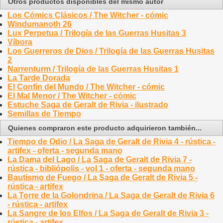
Otros productos disponibles del mismo autor
Los Cómics Clásicos / The Witcher - cómic
Windumanoth 26
Lux Perpetua / Trilogía de las Guerras Husitas 3
Víbora
Los Guerreros de Dios / Trilogía de las Guerras Husitas
2
Narrenturm / Trilogía de las Guerras Husitas 1
La Tarde Dorada
El Confín del Mundo / The Witcher - cómic
El Mal Menor / The Witcher - cómic
Estuche Saga de Geralt de Rivia - ilustrado
Semillas de Tiempo
Quienes compraron este producto adquirieron también...
Tiempo de Odio / La Saga de Geralt de Rivia 4 - rústica -
artifex - oferta - segunda mano
La Dama del Lago / La Saga de Geralt de Rivia 7 -
rústica - bibliópolis - vol 1 - oferta - segunda mano
Bautismo de Fuego / La Saga de Geralt de Rivia 5 -
rústica - artifex
La Torre de la Golondrina / La Saga de Geralt de Rivia 6
- rústica - artifex
La Sangre de los Elfos / La Saga de Geralt de Rivia 3 -
rústica - artifex