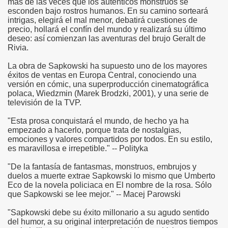
más de las veces que los auténticos monstruos se
esconden bajo rostros humanos. En su camino sorteará
intrigas, elegirá el mal menor, debatirá cuestiones de
precio, hollará el confín del mundo y realizará su último
deseo: así comienzan las aventuras del brujo Geralt de
Rivia.
La obra de Sapkowski ha supuesto uno de los mayores
éxitos de ventas en Europa Central, conociendo una
versión en cómic, una superproducción cinematográfica
polaca, Wiedzmin (Marek Brodzki, 2001), y una serie de
televisión de la TVP.
"Esta prosa conquistará el mundo, de hecho ya ha
empezado a hacerlo, porque trata de nostalgias,
emociones y valores compartidos por todos. En su estilo,
es maravillosa e irrepetible." -- Polityka
"De la fantasía de fantasmas, monstruos, embrujos y
duelos a muerte extrae Sapkowski lo mismo que Umberto
Eco de la novela policiaca en El nombre de la rosa. Sólo
que Sapkowski se lee mejor." -- Macej Parowski
"Sapkowski debe su éxito millonario a su agudo sentido
del humor, a su original interpretación de nuestros tiempos