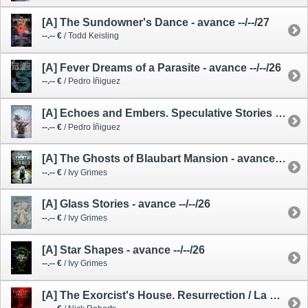
[A] The Sundowner's Dance - avance --/--/27
--.-- €
/ Todd Keisling
[A] Fever Dreams of a Parasite - avance --/--/26
--.-- €
/ Pedro Íñiguez
[A] Echoes and Embers. Speculative Stories - avance --/--/26
--.-- €
/ Pedro Íñiguez
[A] The Ghosts of Blaubart Mansion - avance --/--/26
--.-- €
/ Ivy Grimes
[A] Glass Stories - avance --/--/26
--.-- €
/ Ivy Grimes
[A] Star Shapes - avance --/--/26
--.-- €
/ Ivy Grimes
[A] The Exorcist's House. Resurrection / La Casa del Exorcista 3 - avance --/--/27