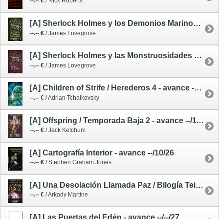
--.-- €
/ Nick Roberts
[A] Sherlock Holmes y los Demonios Marinos de Sussex / Los Archivos de Cthulhu 3 - avance --/--/26
--.-- €
/ James Lovegrove
[A] Sherlock Holmes y las Monstruosidades de Miskatonic / Los Archivos de Cthulhu 2 - avance --/--/26
--.-- €
/ James Lovegrove
[A] Children of Strife / Herederos 4 - avance --/--/27
--.-- €
/ Adrian Tchaikovsky
[A] Offspring / Temporada Baja 2 - avance --/11/26
--.-- €
/ Jack Ketchum
[A] Cartografía Interior - avance --/10/26
--.-- €
/ Stephen Graham Jones
[A] Una Desolación Llamada Paz / Bilogía Teixcalaán 2 - avance --/--/26
--.-- €
/ Arkady Martine
[A] Las Puertas del Edén - avance --/--/27