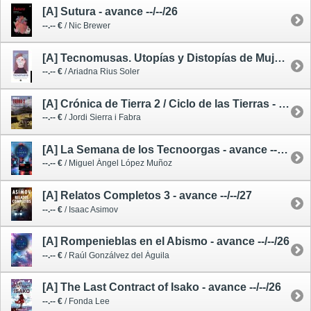
[A] Sutura - avance --/--/26
--.-- €
/ Nic Brewer
[A] Tecnomusas. Utopías y Distopías de Mujeres Conectadas - avance --/--/26
--.-- €
/ Ariadna Rius Soler
[A] Crónica de Tierra 2 / Ciclo de las Tierras - avance --/--/26
--.-- €
/ Jordi Sierra i Fabra
[A] La Semana de los Tecnoorgas - avance --/--/26
--.-- €
/ Miguel Ángel López Muñoz
[A] Relatos Completos 3 - avance --/--/27
--.-- €
/ Isaac Asimov
[A] Rompenieblas en el Abismo - avance --/--/26
--.-- €
/ Raúl Gonzálvez del Águila
[A] The Last Contract of Isako - avance --/--/26
--.-- €
/ Fonda Lee