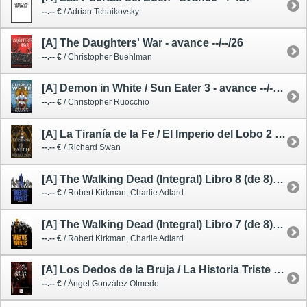
--.-- €
/ Adrian Tchaikovsky
[A] The Daughters' War - avance --/--/26
--.-- €
/ Christopher Buehlman
[A] Demon in White / Sun Eater 3 - avance --/--/27
--.-- €
/ Christopher Ruocchio
[A] La Tiranía de la Fe / El Imperio del Lobo 2 - avance --/11/26
--.-- €
/ Richard Swan
[A] The Walking Dead (Integral) Libro 8 (de 8) - cómic - avance --/--/26
--.-- €
/ Robert Kirkman, Charlie Adlard
[A] The Walking Dead (Integral) Libro 7 (de 8) - cómic - avance --/--/26
--.-- €
/ Robert Kirkman, Charlie Adlard
[A] Los Dedos de la Bruja / La Historia Triste de un Hombre Justo 2 - avance --/--/26
--.-- €
/ Ángel González Olmedo